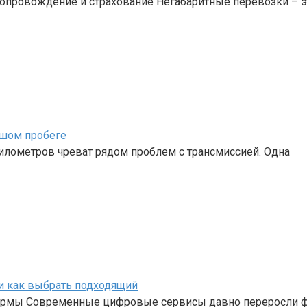
сопровождение и страхование Негабаритные перевозки – эт
ьшом пробеге
илометров чреват рядом проблем с трансмиссией. Одна
и как выбрать подходящий
формы Современные цифровые сервисы давно переросли ф