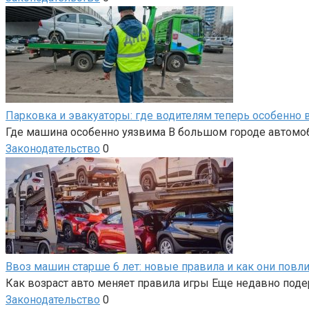
Парковка и эвакуаторы: где водителям теперь особенно
Где машина особенно уязвима В большом городе автомоби
Законодательство
0
Ввоз машин старше 6 лет: новые правила и как они повл
Как возраст авто меняет правила игры Еще недавно по
Законодательство
0