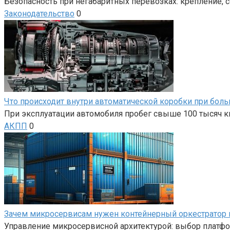
Безопасность при негабаритных перевозках: крепление, 
Законодательство
0
Что происходит внутри автоматической коробки при бол
При эксплуатации автомобиля пробег свыше 100 тысяч к
АКПП
0
Зачем микросервисам нужен контейнерный оркестратор 
Управление микросервисной архитектурой: выбор плат