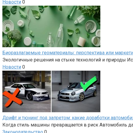
Новости
0
Биоразлагаемые геоматериалы: перспектива или маркет
Экологичные решения на стыке технологий и природы Ис
Новости
0
Дрифт и тюнинг под запретом: какие доработки автомоб
Когда стиль машины превращается в риск Автомобиль да
Законодательство
0