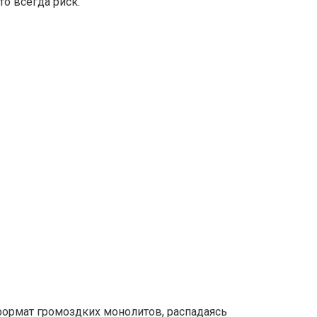
о всегда риск.
ормат громоздких монолитов, распадаясь