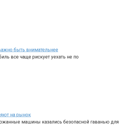
 важно быть внимательнее
ль все чаще рискует уехать не по
ияют на рынок
держанные машины казались безопасной гаванью для