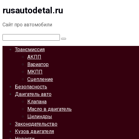
rusautodetal.ru
Перейти
к
контенту
Сайт про автомобили
Поиск:
Трансмиссия
АКПП
Вариатор
МКПП
Сцепление
Безопасность
Двигатель авто
Клапана
Масло в двигатель
Цилиндры
Законодательство
Кузов двигателя
Новости