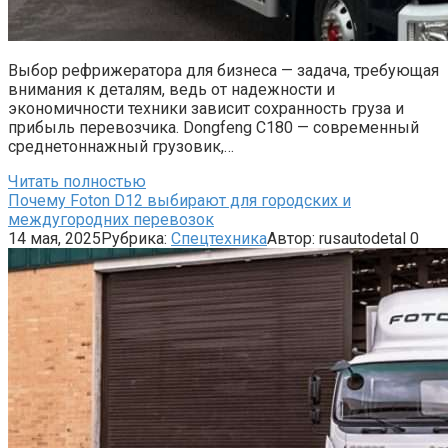
Выбор рефрижератора для бизнеса — задача, требующая
внимания к деталям, ведь от надежности и
экономичности техники зависит сохранность груза и
прибыль перевозчика. Dongfeng C180 — современный
среднетоннажный грузовик,…
Читать полностью
Почему Foton D12 выбирают для городских и
междугородних перевозок
14 мая, 2025
Рубрика:
Спецтехника
Автор:
rusautodetal
0