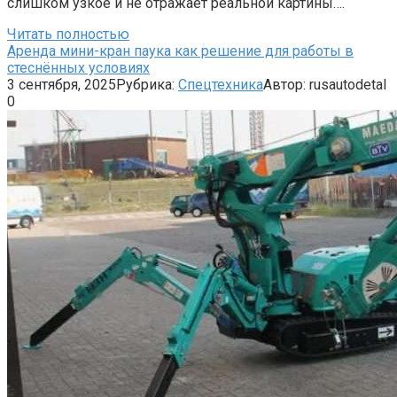
слишком узкое и не отражает реальной картины….
Читать полностью
Аренда мини-кран паука как решение для работы в
стеснённых условиях
3 сентября, 2025
Рубрика:
Спецтехника
Автор:
rusautodetal
0