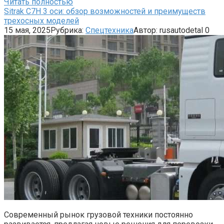
Читать полностью
Sitrak C7H 3 оси: обзор возможностей и преимуществ
трехосных моделей
15 мая, 2025
Рубрика:
Спецтехника
Автор:
rusautodetal
0
Современный рынок грузовой техники постоянно