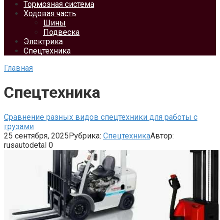
Тормозная система
Ходовая часть
Шины
Подвеска
Электрика
Спецтехника
Главная
Спецтехника
Сравнение разных видов спецтехники для работы с
грузами
25 сентября, 2025
Рубрика:
Спецтехника
Автор:
rusautodetal
0