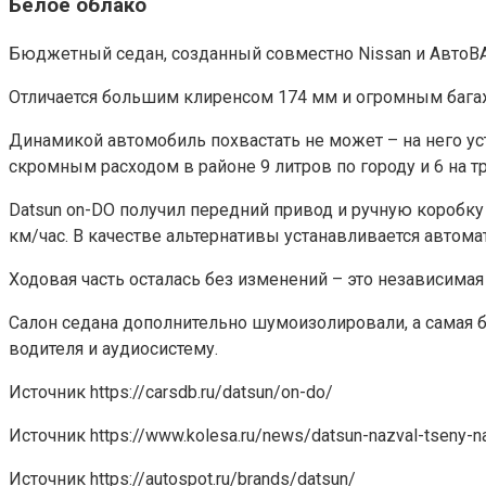
Белое облако
Бюджетный седан, созданный совместно Nissan и АвтоВАЗ
Отличается большим клиренсом 174 мм и огромным бага
Динамикой автомобиль похвастать не может – на него ус
скромным расходом в районе 9 литров по городу и 6 на тр
Datsun on-DO получил передний привод и ручную коробку 
км/час. В качестве альтернативы устанавливается автома
Ходовая часть осталась без изменений – это независима
Салон седана дополнительно шумоизолировали, а самая 
водителя и аудиосистему.
Источник
https://carsdb.ru/datsun/on-do/
Источник
https://www.kolesa.ru/news/datsun-nazval-tseny-
Источник
https://autospot.ru/brands/datsun/