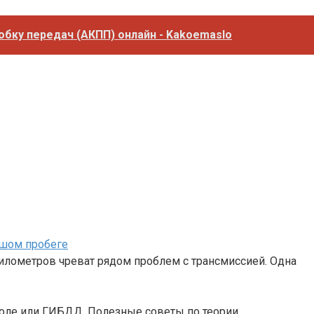
бку передач (АКПП) онлайн - Kakoemaslo
ьшом пробеге
илометров чреват рядом проблем с трансмиссией. Одна
коле или ГИБДД. Полезные советы по теории