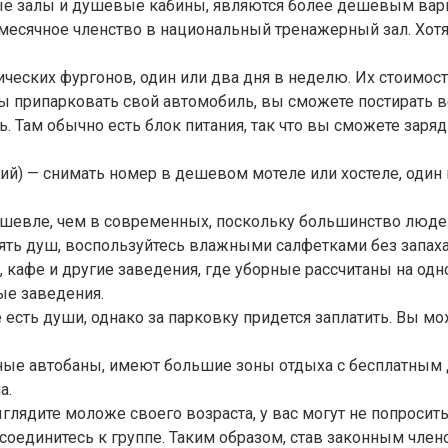
ые залы и душевые кабины, являются более дешевым вари
месячное членство в национальный тренажерный зал. Хотя,
ческих фургонов, один или два дня в неделю. Их стоимость
бы припарковать свой автомобиль, вы сможете постирать в
ть. Там обычно есть блок питания, так что вы сможете заря
ий) — снимать номер в дешевом мотеле или хостеле, один 
дешевле, чем в современных, поскольку большинство люд
нять душ, воспользуйтесь влажными салфетками без запах
, кафе и другие заведения, где уборные рассчитаны на од
ые заведения.
сть души, однако за парковку придется заплатить. Вы мож
ные автобаны, имеют большие зоны отдыха с бесплатным д
а.
лядите моложе своего возраста, у вас могут не попросить
оединитесь к группе. Таким образом, став законным член