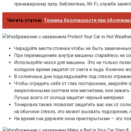
тренажерному залу, библиотеке, Wi-Fi, службе занят
Читать статью
Техника безопасности при обслужив
Чередуйте места стоянки чтобы не быть замеченны
При перемещениях внутри машины старайтесь не со
Используйте чехол для машины. Это не только позво
холодное время защитит от снега и льда. Конечно же
В солнечные дни подкладывайте под стекло отража
Чтобы оградить себя от глаз посторонних, закройт
закрепленными скотчем или магнитами, или зажать
Лучше всего от солнца защитит черный материал.
Тонировка также позволит защитить вас как от солнц
на обычное стекло, это может вызвать подозрения, н
На время сна держите окна приоткрытыми — это по