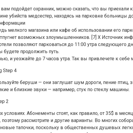
вам подойдет охранник, можно сказать, что вы приехали к
ичине убийств медсестер, находясь на парковке больницы 
 информации
дь мелкого магазина или кафе об использовании его парк
 отпугнет возможных злоумышленников. [7] X Источник ин
мотели позволяют парковаться до 11:00 утра следующего д
ы будете продолжить путь.
ью, и уезжайте до 7 часов утра. Так вы привлечете к себе
льзуйте беруши — они заглушат шум дороги, пение птиц, 
кие и близкие звуки — например, стук по стеклу машины.
условиях. Абонементы стоят, как правило, от 35$ в месяц
поэтому рассмотрите и другие варианты. Во многих соборах
новые тапочки, поскольку в общественных душевых легко