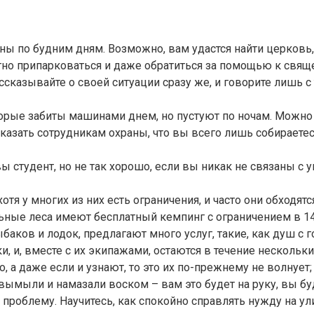
ы по будним дням. Возможно, вам удастся найти церковь
тно припарковаться и даже обратиться за помощью к свящ
ассказывайте о своей ситуации сразу же, и говорите лиш
орые забиты машинами днем, но пустуют по ночам. Можно 
азать сотрудникам охраны, что вы всего лишь собираетесь 
вы студент, но не так хорошо, если вы никак не связаны с
я у многих из них есть ограничения, и часто они обходятс
ьные леса имеют бесплатный кемпинг с ограничением в 14
аков и лодок, предлагают много услуг, такие, как душ с г
, и, вместе с их экипажами, остаются в течение нескольк
, а даже если и узнают, то это их по-прежнему не волнует
у вымыли и намазали воском – вам это будет на руку, вы бу
т проблему. Научитесь, как спокойно справлять нужду на ул