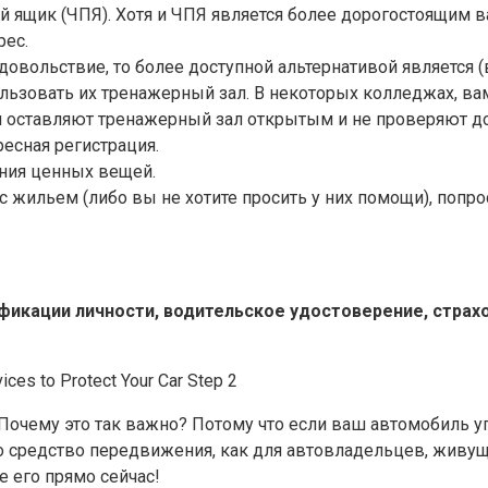
й ящик (ЧПЯ). Хотя и ЧПЯ является более дорогостоящим в
рес.
е удовольствие, то более доступной альтернативой являетс
ользовать их тренажерный зал. В некоторых колледжах, ва
м оставляют тренажерный зал открытым и не проверяют д
есная регистрация.
ения ценных вещей.
 с жильем (либо вы не хотите просить у них помощи), попр
кации личности, водительское удостоверение, страхо
Почему это так важно? Потому что если ваш автомобиль уг
сто средство передвижения, как для автовладельцев, живу
е его прямо сейчас!