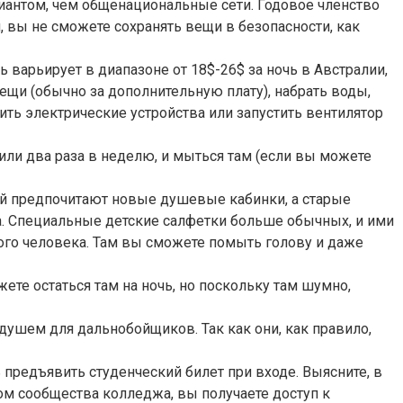
антом, чем общенациональные сети. Годовое членство
 вы не сможете сохранять вещи в безопасности, как
 варьирует в диапазоне от 18$-26$ за ночь в Австралии,
ещи (обычно за дополнительную плату), набрать воды,
дить электрические устройства или запустить вентилятор
или два раза в неделю, и мыться там (если вы можете
ей предпочитают новые душевые кабинки, а старые
а. Специальные детские салфетки больше обычных, и ими
ного человека. Там вы сможете помыть голову и даже
ете остаться там на ночь, но поскольку там шумно,
ушем для дальнобойщиков. Так как они, как правило,
 предъявить студенческий билет при входе. Выясните, в
ом сообщества колледжа, вы получаете доступ к