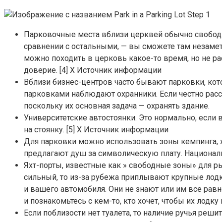
Парковочные места вблизи церквей обычно свободн
сравнении с остальными, — вы сможете там незаме
можно походить в церковь какое-то время, но не р
доверие. [4] X Источник информации
Вблизи бизнес-центров часто бывают парковки, кот
парковками наблюдают охранники. Если честно расск
поскольку их основная задача — охранять здание.
Университетские автостоянки. Это нормально, если 
на стоянку. [5] X Источник информации
Для парковки можно использовать зоны кемпинга, хот
предлагают душ за символическую плату. Национал
Яхт-порты, известные как » свободные зоны» для рыб
сильный, то из-за рубежа приплывают крупные лодки
и вашего автомобиля. Они не знают или им все равно
и познакомьтесь с кем-то, кто хочет, чтобы их лодк
Если поблизости нет туалета, то наличие ручья реши