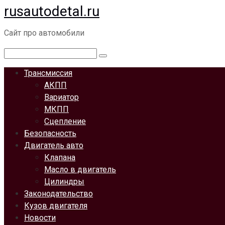
rusautodetal.ru
Перейти
к
Сайт про автомобили
контенту
Поиск:
Трансмиссия
АКПП
Вариатор
МКПП
Сцепление
Безопасность
Двигатель авто
Клапана
Масло в двигатель
Цилиндры
Законодательство
Кузов двигателя
Новости