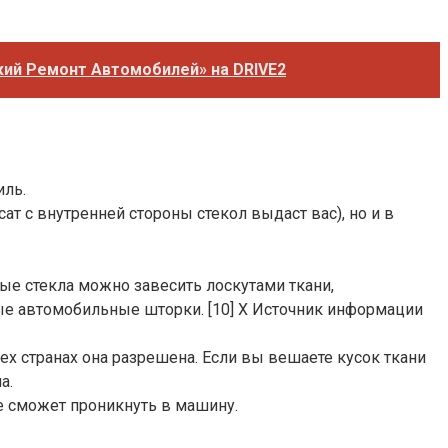
кий Ремонт Автомобилей» на DRIVE2
иль.
т с внутренней стороны стекол выдаст вас), но и в
ые стекла можно завесить лоскутами ткани,
ые автомобильные шторки. [10] X Источник информации
сех странах она разрешена. Если вы вешаете кусок ткани
а.
е сможет проникнуть в машину.