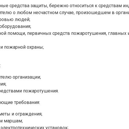
ые средства защиты, бережно относиться к средствам и
елю о любом несчастном случае, произошедшем в организ
оровью людей;
оборудования;
ой помощи, первичных средств пожаротушения, главных и 
и пожарной охраны;
:
телю организации;
ия;
редствами пожаротушения.
дующие требования:
дметы и ограждения;
ым маршам;
 электротехнических установок;