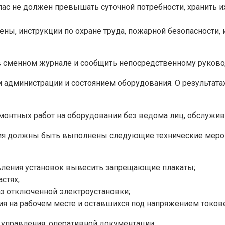
пас не должен превышать суточной потребности, хранить и
ны, инструкции по охране труда, пожарной безопасности, 
 в сменном журнале и сообщить непосредственному руков
ем администрации и состоянием оборудования. О результа
ремонтных работ на оборудовании без ведома лиц, обслуж
ения должны быть выполнены следующие технические меро
авления установок вывесить запрещающие плакаты;
стях;
аз отключенной электроустановки;
я на рабочем месте и оставшихся под напряжением токове
в управления, оперативной документации.