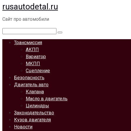
rusautodetal.ru
Перейти
к
Сайт про автомобили
контенту
Поиск:
Трансмиссия
АКПП
Вариатор
МКПП
Сцепление
Безопасность
Двигатель авто
Клапана
Масло в двигатель
Цилиндры
Законодательство
Кузов двигателя
Новости