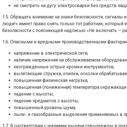
не смотреть на дугу электросварки без средств защи
1.5. Обращать внимание на знаки безопасности, сигналы
люди!» имеет право снять только тот работник, который 
безопасности с поясняющей надписью «Не включать — ра
1.6. Опасными и вредными производственными факторам
напряжение в электрической сети;
наличие напряжения на обслуживаемом оборудован
неогражденные острые кромки инструментов;
вылетающие стружка, опилки, осколки обрабатывае
повышенная физическая нагрузка;
повышенная (пониженная) температура окружающег
падение с высоты;
падение предметов с высоты;
повышенный уровень шума;
пыле- и газообразные выделения применяемых в пр
1.7. В соответствии с нормами выдачи спецодежды и др