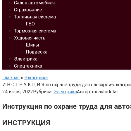
Салон автомобиля
Страхование
Топливная система
ГБО
Тормозная система
Ходовая часть
Шины
Подвеска
Электрика
Спецтехника
Главная
»
Электрика
И Н С Т Р У К Ц И Я по охране труда для слесарей-элек
24 июня, 2022
Рубрика:
Электрика
Автор:
rusautodetal
Инструкция по охране труда для авт
ИНСТРУКЦИЯ