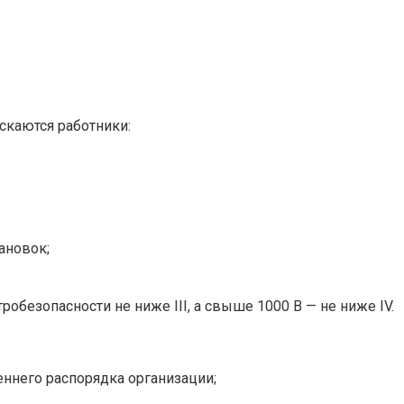
скаются работники:
ановок;
безопасности не ниже III, а свыше 1000 В — не ниже IV.
еннего распорядка организации;