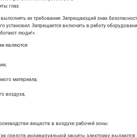
ты глаз.
 и выполнять их требования. Запрещающий знак безопасно
его установил. Запрещается включать в работу оборудовани
ботают люди!».
и являются:
ии;
мого материала;
о воздуха;
оизводстве веществ в воздухе рабочей зоны.
угих средств индивидуальной защиты электрику выдаются: