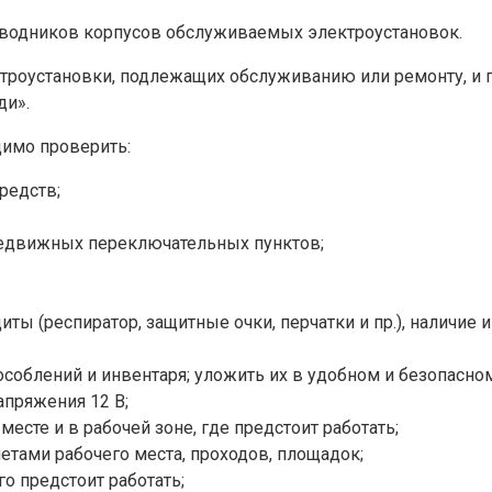
роводников корпусов обслуживаемых электроустановок.
лектроустановки, подлежащих обслуживанию или ремонту, и
ди».
димо проверить:
редств;
редвижных переключательных пунктов;
ты (респиратор, защитные очки, перчатки и пр.), наличие
особлений и инвентаря; уложить их в удобном и безопасно
апряжения 12 В;
есте и в рабочей зоне, где предстоит работать;
тами рабочего места, проходов, площадок;
о предстоит работать;