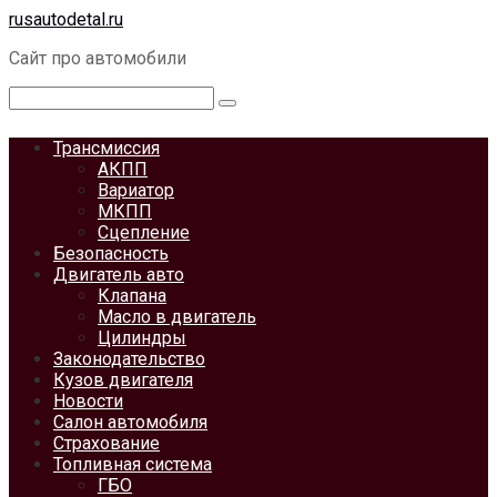
Перейти
rusautodetal.ru
к
Сайт про автомобили
контенту
Поиск:
Трансмиссия
АКПП
Вариатор
МКПП
Сцепление
Безопасность
Двигатель авто
Клапана
Масло в двигатель
Цилиндры
Законодательство
Кузов двигателя
Новости
Салон автомобиля
Страхование
Топливная система
ГБО