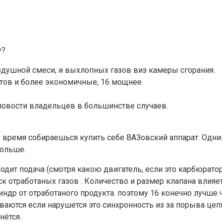
у?
здушной смеси, и выхлопных газов виз камеры сгорания.
тов и более экономичные, 16 мощнее.
ловости владельцев в большинстве случаев.
е время собираешься купить себе ВАЗовский аппарат. Одни
больше.
ходит подача (смотря какою двигатель, если это карбюрато
к отработаных газов . Количество и размер клапана влияе
ндр от отработаного продукта. поэтому 16 конечно лучше 
ются если нарушется это синхронность из за порыва цепи
нётся.