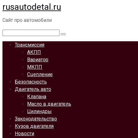
rusautodetal.ru
Перейти
к
Сайт про автомобили
контенту
Поиск:
Трансмиссия
АКПП
Вариатор
МКПП
Сцепление
Безопасность
Двигатель авто
Клапана
Масло в двигатель
Цилиндры
Законодательство
Кузов двигателя
Новости