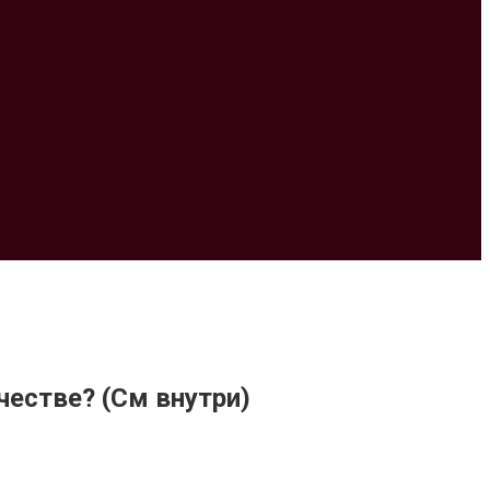
честве? (См внутри)