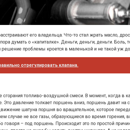
сстраивают его владельца. Что-то стал жрать масло, дрос
ра думать о «капиталке». Деньги, деньги, деньги. Боль, то
, и решение проблемы кроется в маленькой и не такой уж 
равильно отрегулировать клапана.
 сгорания топливо-воздушной смеси. В момент, когда в ка
е. Это давление толкает поршень вниз, поршень давит на 
вижение шатуна поршня во вращательное, которое передаё
нашем случае не все газы, образующиеся во время горения,
бо говоря – под поршень. Происходит это по простой причи