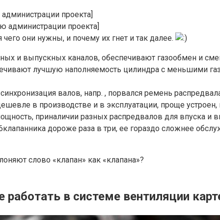
 администрации проекта]
ю администрации проекта]
я чего они нужны, и почему их гнет и так далее.
ных и выпускных каналов, обеспечивают газообмен и смен
печивают лучшую наполняемость цилиндра с меньшими газ
синхронизация валов, напр. , порвался ремень распредвала
 дешевле в производстве и в эксплуатации, проще устрое
щность, приналичии разных распредвалов для впуска и 
16клапанника дороже раза в три, ее гораздо сложнее обсл
оняют слово «клапан» как «клапана»?
не работать в системе вентиляции карт