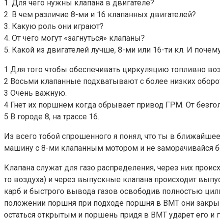
1. Для чего нужны клапана в двигателе?
2. В чем различие 8-ми и 16 клапанных двигателей?
3. Какую роль они играют?
4. От чего могут «загнуться» клапаны?
5. Какой из двигателей лучше, 8-ми или 16-ти кл. И почем
1 Для того чтобы обеспечивать циркуляцию топливно во
2 Восьми клапанные подхватывают с более низких оборо
3 Очень важную.
4 Гнет их поршнем когда обрывает привод ГРМ. От безго
5 В городе 8, на трассе 16.
Из всего тобой спрошенного я понял, что ты в ближайше
машину с 8-ми клапанным мотором и не заморачивайся 
Клапана служат для газо распределения, через них проис
то воздуха) и через выпускные клапана происходит выпус
карб и быстрого вывода газов освободив полностью цили
положении поршня при подходе поршня в ВМТ они закрыва
остаться открытым и поршень придя в ВМТ ударет его и г