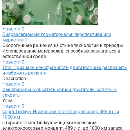
Новости
0
Биоразлагаемые геоматериалы: перспектива или
маркетинг?
Экологичные решения на стыке технологий и природы
Использование материалов, способных разлагаться в
естественной среде
Новости
0
Title: Признаки неисправности двигателя: как распознать
и избежать ремонта
Description:
Новости
0
Как правильно обкатать новый двигатель: советы и
секреты
Узна
Новости
0
Cupra Tindaya: Испанский электрокроссовер 489 л.с. и
1000 км
Откройте Cupra Tindaya: мощный испанский
электрокроссовер-концепт. 489 л.с., до 1000 км запаса