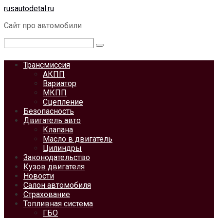
Перейти
rusautodetal.ru
к
Сайт про автомобили
контенту
Поиск:
Трансмиссия
АКПП
Вариатор
МКПП
Сцепление
Безопасность
Двигатель авто
Клапана
Масло в двигатель
Цилиндры
Законодательство
Кузов двигателя
Новости
Салон автомобиля
Страхование
Топливная система
ГБО