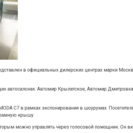
дставлен в официальных дилерских центрах марки Москвы
их автосалонах: Автомир Крылатское, Автомир Дмитровка,
A C7 в рамках экспонирования в шоурумах. Посетители м
орамную крышу.
орым можно управлять через голосовой помощник. Он вк