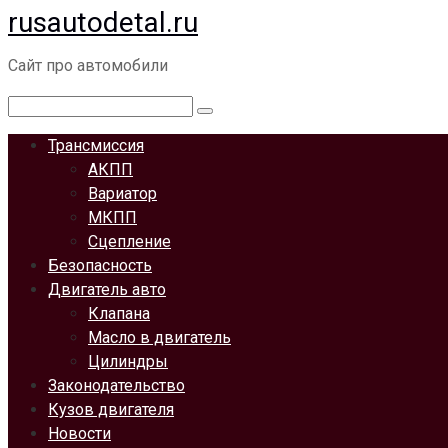
rusautodetal.ru
Перейти
к
Сайт про автомобили
контенту
Поиск:
Трансмиссия
АКПП
Вариатор
МКПП
Сцепление
Безопасность
Двигатель авто
Клапана
Масло в двигатель
Цилиндры
Законодательство
Кузов двигателя
Новости