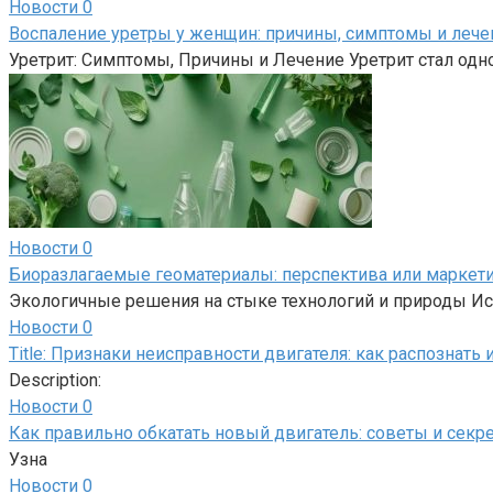
Новости
0
Воспаление уретры у женщин: причины, симптомы и лече
Уретрит: Симптомы, Причины и Лечение Уретрит стал од
Новости
0
Биоразлагаемые геоматериалы: перспектива или маркет
Экологичные решения на стыке технологий и природы Ис
Новости
0
Title: Признаки неисправности двигателя: как распознать
Description:
Новости
0
Как правильно обкатать новый двигатель: советы и секр
Узна
Новости
0