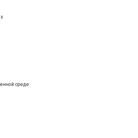
ых
венной среде