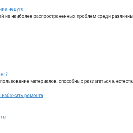
ние недуга
ной из наиболее распространенных проблем среди различн
инг?
пользование материалов, способных разлагаться в естест
 и избежать ремонта
еты