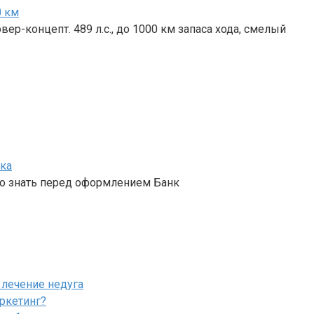
0 км
ер-концепт. 489 л.с., до 1000 км запаса хода, смелый
нка
но знать перед оформлением Банк
 лечение недуга
ркетинг?