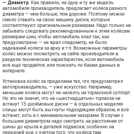
— Диаметр
. Как правило, на одну и ту же модель
автомобиля производитель предлагает колёса разного
диаметра — чем больше, тем дороже. Поэтому можно
смело ставить на свою машину диски, которые
соответствуют оригинальным размерам. Надо только не
забывать следовать рекомендованным к этим колёсам
размерам шин, чтобы автомобиль ехал так, как
предусмотрено — не врал спидометр, не было
задеваний колеса за арку и т.п. Возможные параметры
колёс можно посмотреть на сайте производителя в
разделе технических характеристик, если автомобиль
всё ещё продаётся, или поискать по базам данных в
интернете.
Установка колёс за пределами тех, что предусмотрел
автопроизводитель, — уже искусство. Например,
меньшие колёса могут не налезть на тормозной суппорт.
Но это не значит, что на «шестнадцатые» тормоза не
встанут 15-дюймовые диски — в отдельных моделях
спицы могут быть выгнуты подходящим образом, и всё
встанет, хоть и с минимальными зазорами. В случае с
большим диаметром надо смотреть на расстояние от
шины до крыла и деталей подвески, особенно на
передней оси, с учётом того, что колёса там