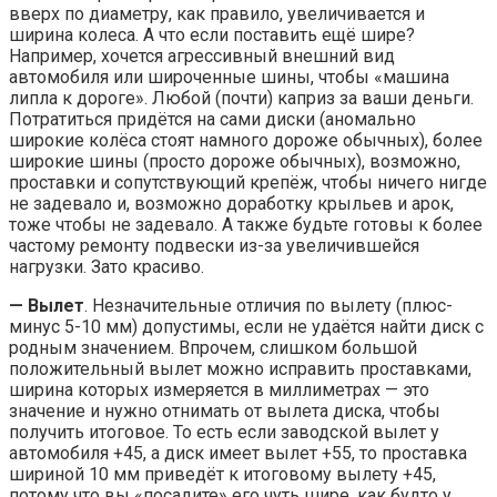
вверх по диаметру, как правило, увеличивается и
ширина колеса. А что если поставить ещё шире?
Например, хочется агрессивный внешний вид
автомобиля или широченные шины, чтобы «машина
липла к дороге». Любой (почти) каприз за ваши деньги.
Потратиться придётся на сами диски (аномально
широкие колёса стоят намного дороже обычных), более
широкие шины (просто дороже обычных), возможно,
проставки и сопутствующий крепёж, чтобы ничего нигде
не задевало и, возможно доработку крыльев и арок,
тоже чтобы не задевало. А также будьте готовы к более
частому ремонту подвески из-за увеличившейся
нагрузки. Зато красиво.
— Вылет
. Незначительные отличия по вылету (плюс-
минус 5-10 мм) допустимы, если не удаётся найти диск с
родным значением. Впрочем, слишком большой
положительный вылет можно исправить проставками,
ширина которых измеряется в миллиметрах — это
значение и нужно отнимать от вылета диска, чтобы
получить итоговое. То есть если заводской вылет у
автомобиля +45, а диск имеет вылет +55, то проставка
шириной 10 мм приведёт к итоговому вылету +45,
потому что вы «посадите» его чуть шире, как будто у