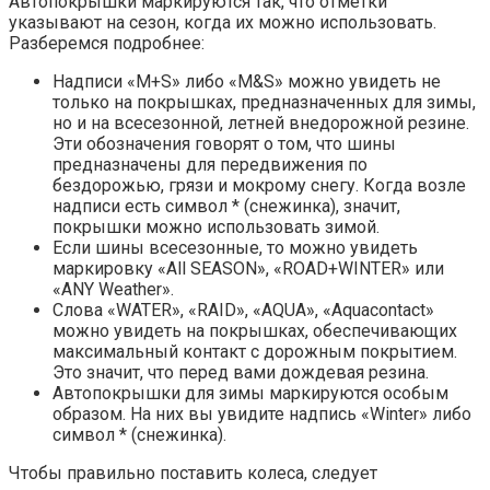
Автопокрышки маркируются так, что отметки
указывают на сезон, когда их можно использовать.
Разберемся подробнее:
Надписи «M+S» либо «M&S» можно увидеть не
только на покрышках, предназначенных для зимы,
но и на всесезонной, летней внедорожной резине.
Эти обозначения говорят о том, что шины
предназначены для передвижения по
бездорожью, грязи и мокрому снегу. Когда возле
надписи есть символ * (снежинка), значит,
покрышки можно использовать зимой.
Если шины всесезонные, то можно увидеть
маркировку «All SEASON», «ROAD+WINTER» или
«ANY Weather».
Слова «WATER», «RAID», «AQUA», «Aquacontact»
можно увидеть на покрышках, обеспечивающих
максимальный контакт с дорожным покрытием.
Это значит, что перед вами дождевая резина.
Автопокрышки для зимы маркируются особым
образом. На них вы увидите надпись «Winter» либо
символ * (снежинка).
Чтобы правильно поставить колеса, следует