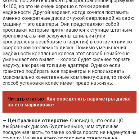
можно поставить колёса с распространённой формулой
4×100, но это не очень хорошо с точки зрения
надёжности. Другой вариант, когда хочется поставить
именно конкретные диски с чужой сверловкой на свою
машину — это адаптеры. Они представляют собой
проставки, которые притягиваются к ступице штатным
крепежом, а в них закручены шпильки (или
просверлены резьбовые отверстия) в соответствии со
сверловкой желаемого диска. Помимо уменьшения
надёжности крепления колеса этот способ неизбежно
уменьшает его вылет — колесо будет сильнее торчать
наружу, как раз на толщину адаптера. Однако если
грамотно подбирать все параметры и использовать
максимально качественные комплектующие, то такой
способ установки колёс имеет право на жизнь.
Читать статью
Как определить параметры диска
по его маркировке
— Центральное отверстие
. Очевидно, что если ЦО
выбранных дисков будет меньше, чем ступичная
посадочная часть, то такие колёса просто не наденутся на
ступицу. Но чаще всего посадочное отверстие на