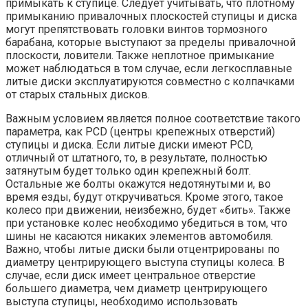
примыкать к ступице. Следует учитывать, что плотному
примыканию привалочных плоскостей ступицы и диска
могут препятствовать головки винтов тормозного
барабана, которые выступают за пределы привалочной
плоскости, ловители. Также неплотное примыкание
может наблюдаться в том случае, если легкосплавные
литые диски эксплуатируются совместно с колпачками
от старых стальных дисков.
Важным условием является полное соответствие такого
параметра, как PCD (центры крепежных отверстий)
ступицы и диска. Если литые диски имеют PCD,
отличный от штатного, то, в результате, полностью
затянутым будет только один крепежный болт.
Остальные же болты окажутся недотянутыми и, во
время езды, будут откручиваться. Кроме этого, такое
колесо при движении, неизбежно, будет «бить». Также
при установке колес необходимо убедиться в том, что
шины не касаются никаких элементов автомобиля.
Важно, чтобы литые диски были отцентрированы по
диаметру центрирующего выступа ступицы колеса. В
случае, если диск имеет центральное отверстие
большего диаметра, чем диаметр центрирующего
выступа ступицы, необходимо использовать