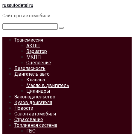
Перейти
rusautodetal.ru
к
Сайт про автомобили
контенту
Поиск:
Трансмиссия
АКПП
Вариатор
МКПП
Сцепление
Безопасность
Двигатель авто
Клапана
Масло в двигатель
Цилиндры
Законодательство
Кузов двигателя
Новости
Салон автомобиля
Страхование
Топливная система
ГБО