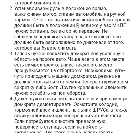
которой минимален.
Устанавливаем руль в положение прямо,
выключаем мотор, ставим автомобиль на ручной
тормоз. Селектор автоматической коробки передач
должен быть в положении P, если же у вас МКПП,
нужно оставить селектор на передаче. Не
забываем подложить упор под автоколесо, оно
должно быть расположено по диагонали от того,
которое вы будете снимать.
Теперь нужно подкатить домкрат под усиленную
область на пороге авто. Чаще всего в этом месте
есть символ треугольника, также это место
прощупывается на отбортовке. Необходимо чуть-
чуть приподнять машину домкратом, резина не
должна отрываться от земли. Теперь откручиваем
секретку либо болт. Другие крепежные элементы
нужно ослабить на пол-оборота.
Далее нужно вывесить автоколесо и при помощи
домкрата демонтировать. Осмотрите колодки,
тормозной диск и шланг, пыльник ШРУСа, а также
стойку стабилизатора поперечной устойчивости.
Если потребуется, очистите привалочную
поверхность ступицы, если на ней есть
загрязнения. Для этого лучше использовать