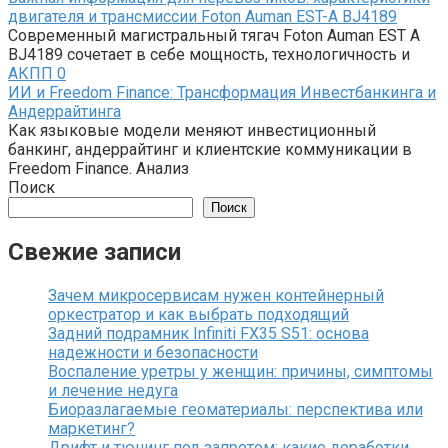
двигателя и трансмиссии Foton Auman EST-A BJ4189
Современный магистральный тягач Foton Auman EST A
BJ4189 сочетает в себе мощность, технологичность и
АКПП
0
ИИ и Freedom Finance: Трансформация Инвестбанкинга и
Андеррайтинга
Как языковые модели меняют инвестиционный
банкинг, андеррайтинг и клиентские коммуникации в
Freedom Finance. Анализ
Поиск
Поиск
Свежие записи
Зачем микросервисам нужен контейнерный
оркестратор и как выбрать подходящий
Задний подрамник Infiniti FX35 S51: основа
надежности и безопасности
Воспаление уретры у женщин: причины, симптомы
и лечение недуга
Биоразлагаемые геоматериалы: перспектива или
маркетинг?
Дрифт и тюнинг под запретом: какие доработки