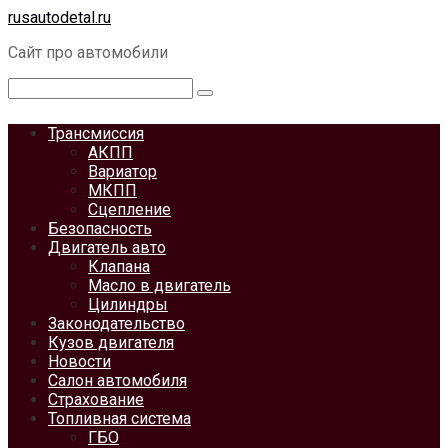
Перейти
rusautodetal.ru
к
Сайт про автомобили
контенту
Поиск:
Трансмиссия
АКПП
Вариатор
МКПП
Сцепление
Безопасность
Двигатель авто
Клапана
Масло в двигатель
Цилиндры
Законодательство
Кузов двигателя
Новости
Салон автомобиля
Страхование
Топливная система
ГБО