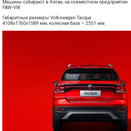
Машины собирают в Китае, на совместном предприятии
FAW-VW.
Габаритные размеры Volkswagen Tacqua:
4108x1760x1589 мм, колёсная база — 2551 мм.