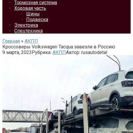
Тормозная система
Ходовая часть
Шины
Подвеска
Электрика
Спецтехника
Главная
»
АКПП
Кроссоверы Volkswagen Tacqua завезли в Россию
9 марта, 2023
Рубрика:
АКПП
Автор:
rusautodetal