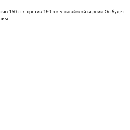
50 л.с., против 160 л.с. у китайской версии. Он будет
ним.