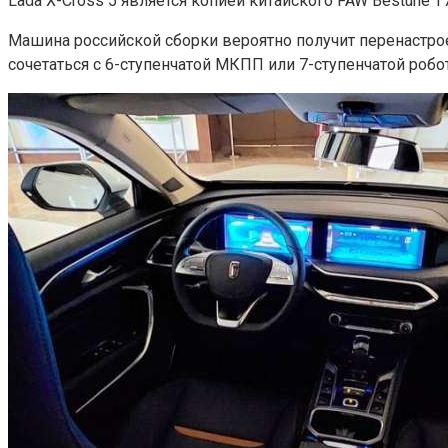
Lada X-Cross 5 является копией китайского FAW Bestune 
Машина российской сборки вероятно получит перенастроен
сочетаться с 6-ступенчатой МКПП или 7-ступенчатой роб