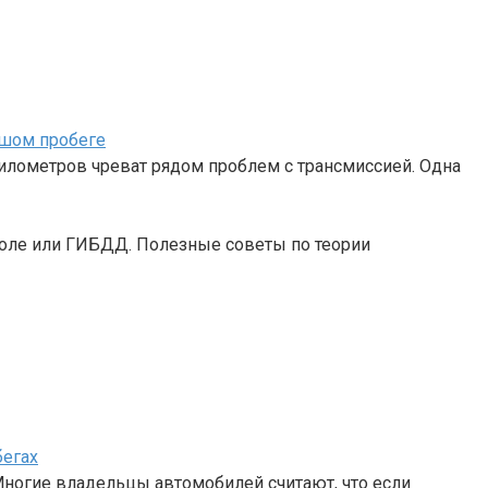
ьшом пробеге
илометров чреват рядом проблем с трансмиссией. Одна
коле или ГИБДД. Полезные советы по теории
егах
Многие владельцы автомобилей считают, что если