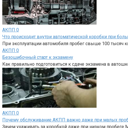
АКПП
0
Что происходит внутри автоматической коробки при бол
При эксплуатации автомобиля пробег свыше 100 тысяч к
АКПП
0
Безошибочный старт к экзамену
Как правильно подготовиться к сдаче экзамена в автош
АКПП
0
Почему обслуживание АКПП важно даже при малых проб
Зачем ухаживать за коробкой даже при низком пробеге 