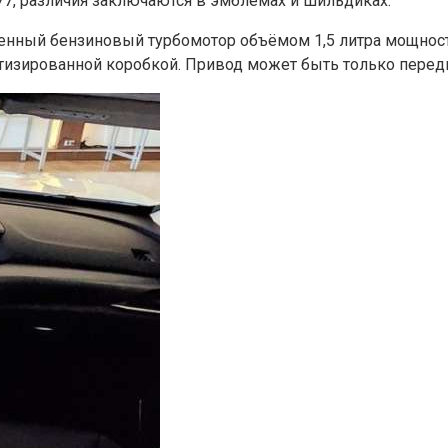
T77, различия заключаются в эмблемах и шильдиках.
ный бензиновый турбомотор объёмом 1,5 литра мощностью 1
отизированной коробкой. Привод может быть только перед