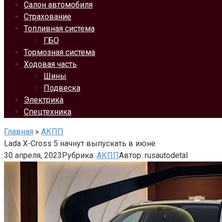
Салон автомобиля
Страхование
Топливная система
ГБО
Тормозная система
Ходовая часть
Шины
Подвеска
Электрика
Спецтехника
Главная
»
АКПП
Lada X-Cross 5 начнут выпускать в июне
30 апреля, 2023
Рубрика:
АКПП
Автор:
rusautodetal