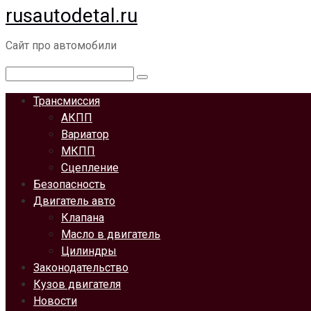
rusautodetal.ru
Перейти
к
Сайт про автомобили
контенту
Поиск:
Трансмиссия
АКПП
Вариатор
МКПП
Сцепление
Безопасность
Двигатель авто
Клапана
Масло в двигатель
Цилиндры
Законодательство
Кузов двигателя
Новости