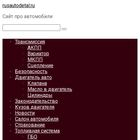
Перейти
rusautodetal.ru
к
Сайт про автомобили
контенту
Поиск:
Трансмиссия
АКПП
Вариатор
МКПП
Сцепление
Безопасность
Двигатель авто
Клапана
Масло в двигатель
Цилиндры
Законодательство
Кузов двигателя
Новости
Салон автомобиля
Страхование
Топливная система
ГБО