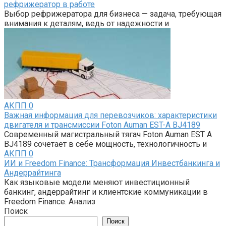
рефрижератор в работе
Выбор рефрижератора для бизнеса — задача, требующая
внимания к деталям, ведь от надежности и
АКПП
0
Важная информация для перевозчиков: характеристики
двигателя и трансмиссии Foton Auman EST-A BJ4189
Современный магистральный тягач Foton Auman EST A
BJ4189 сочетает в себе мощность, технологичность и
АКПП
0
ИИ и Freedom Finance: Трансформация Инвестбанкинга и
Андеррайтинга
Как языковые модели меняют инвестиционный
банкинг, андеррайтинг и клиентские коммуникации в
Freedom Finance. Анализ
Поиск
Поиск