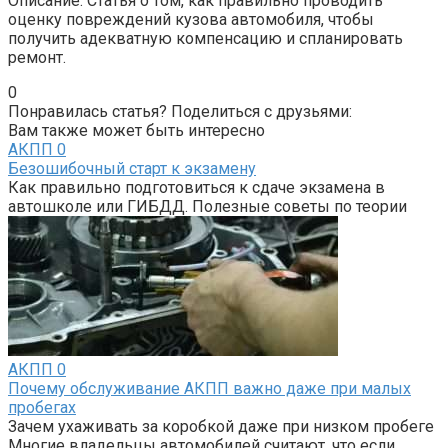
Описание: Статья о том, как правильно проводить
оценку повреждений кузова автомобиля, чтобы
получить адекватную компенсацию и спланировать
ремонт.
0
Понравилась статья? Поделиться с друзьями:
Вам также может быть интересно
АКПП
0
Безошибочный старт к экзамену
Как правильно подготовиться к сдаче экзамена в
автошколе или ГИБДД. Полезные советы по теории
АКПП
0
Почему обслуживание АКПП важно даже при малых
пробегах
Зачем ухаживать за коробкой даже при низком пробеге
Многие владельцы автомобилей считают, что если