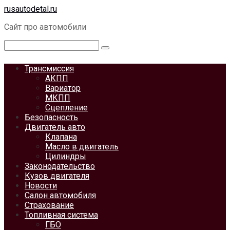
Перейти
rusautodetal.ru
к
Сайт про автомобили
контенту
Поиск:
Трансмиссия
АКПП
Вариатор
МКПП
Сцепление
Безопасность
Двигатель авто
Клапана
Масло в двигатель
Цилиндры
Законодательство
Кузов двигателя
Новости
Салон автомобиля
Страхование
Топливная система
ГБО