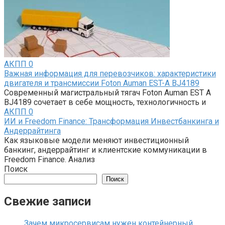
АКПП
0
Важная информация для перевозчиков: характеристики
двигателя и трансмиссии Foton Auman EST-A BJ4189
Современный магистральный тягач Foton Auman EST A
BJ4189 сочетает в себе мощность, технологичность и
АКПП
0
ИИ и Freedom Finance: Трансформация Инвестбанкинга и
Андеррайтинга
Как языковые модели меняют инвестиционный
банкинг, андеррайтинг и клиентские коммуникации в
Freedom Finance. Анализ
Поиск
Поиск
Свежие записи
Зачем микросервисам нужен контейнерный