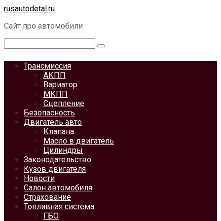
Перейти
rusautodetal.ru
к
Сайт про автомобили
контенту
Поиск:
Трансмиссия
АКПП
Вариатор
МКПП
Сцепление
Безопасность
Двигатель авто
Клапана
Масло в двигатель
Цилиндры
Законодательство
Кузов двигателя
Новости
Салон автомобиля
Страхование
Топливная система
ГБО