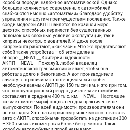
коробка передач надёжнее автоматической. Однако
большое количество современных автомобилей
снабжаются именно «автоматами» благодаря удобству
управления и другим преимуществам последних. Также
среди моделей АКПП найдётся по крайней мере
десяток, способных перенести без существенных
поломок как сложные условия эксплуатации, так и
капризы некоторых водителей. И даже после
капремонта работают, «как часы». Что же представляют
собой такие устройства – об этом далее в
обзоре.__NEWL__Критерии надёжности
АКПП__NEWL__Пожалуй, любой владелец
автоматической трансмиссии желает, чтобы она
работала долго и безотказно. А вот производители
зачастую ограничивают потенциальный пробег
необслуживаемых АКПП до 150 тысяч км, и это при том,
что эксплуатационный ресурс двигателя автомобиля
составляет в среднем 400 тыс. км.__NEWL__Настоящие
же «автоматы-марафонцы» сегодня практически не
выпускаются. По всей видимости, производителям они
не выгодны. Зато на вторичном рынке можно отыскать
авто с АКПП, способными проработать на дистанции 300
– 350 тысяч километров и более без ремонта. Такие
коробки автолюбители порой называют