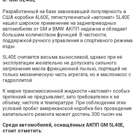
Разработанный на базе завоевавшей популярность в
США коробки 4L60E, пятиступенчатый «автомат» 5L40E
нашёл широкое применение на заднеприводных
автомобилях от GM и BMW. АКПП надёжна и обладает
большим количеством функций. В частности,
поддержкой ручного управления и спортивного режима
езды.
5L40E считается весьма выносливой, однако при её
эксплуатации желательно не допускать сильного
загрязнения масла фрикционной пылью, портящей не
только механическую часть агрегата, но и маслонасос с
гидроплитой.
К марке трансмиссионной жидкости «автомат» особых
претензий не предъявляет, зато требователен к её
объёму, чистоте и температуре. При соблюдении этих
условий пробег американской коробки без проведения
капитального ремонта может достичь 300 тысяч км.
Среди автомобилей, оснащённых АКПП GM 5L40E,
стоит отметить: