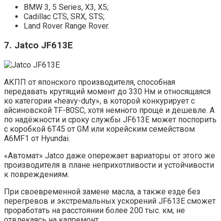
BMW 3, 5 Series, X3, X5;
Cadillac CTS, SRX, STS;
Land Rover Range Rover.
7. Jatco JF613E
АКПП от японского производителя, способная
передавать крутящий момент до 330 Нм и относящаяся
ко категории «heavy-duty», в которой конкурирует с
айсиновской TF-80SC, хотя немного проще и дешевле. А
по надёжности и сроку службы JF613E может поспорить
с коробкой 6T45 от GM или корейским семейством
A6MF1 от Hyundai.
«Автомат» Jatco даже опережает вариаторы от этого же
производителя в плане неприхотливости и устойчивости
к повреждениям.
При своевременной замене масла, а также езде без
перегревов и экстремальных ускорений JF613E сможет
проработать на расстоянии более 200 тыс. км, не
отвлекаясь на капремонт.