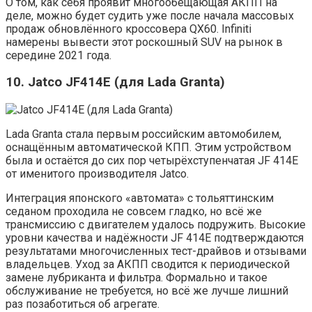
О том, как себя проявит многообещающая АКПП на
деле, можно будет судить уже после начала массовых
продаж обновлённого кроссовера QX60. Infiniti
намерены вывести этот роскошный SUV на рынок в
середине 2021 года.
10. Jatco JF414E (для Lada Granta)
Lada Granta стала первым российским автомобилем,
оснащённым автоматической КПП. Этим устройством
была и остаётся до сих пор четырёхступенчатая JF 414E
от именитого производителя Jatco.
Интеграция японского «автомата» с тольяттинским
седаном проходила не совсем гладко, но всё же
трансмиссию с двигателем удалось подружить. Высокие
уровни качества и надёжности JF 414E подтверждаются
результатами многочисленных тест-драйвов и отзывами
владельцев. Уход за АКПП сводится к периодической
замене лубриканта и фильтра. Формально и такое
обслуживание не требуется, но всё же лучше лишний
раз позаботиться об агрегате.