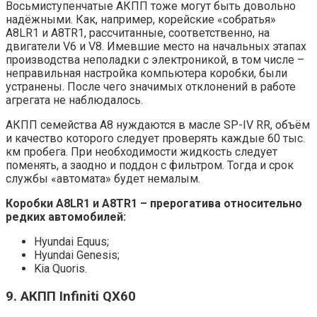
Восьмиступенчатые АКПП тоже могут быть довольно
надёжными. Как, например, корейские «собратья»
A8LR1 и A8TR1, рассчитанные, соответственно, на
двигатели V6 и V8. Имевшие место на начальных этапах
производства неполадки с электроникой, в том числе –
неправильная настройка компьютера коробки, были
устранены. После чего значимых отклонений в работе
агрегата не наблюдалось.
АКПП семейства A8 нуждаются в масле SP-IV RR, объём
и качество которого следует проверять каждые 60 тыс.
км пробега. При необходимости жидкость следует
поменять, а заодно и поддон с фильтром. Тогда и срок
службы «автомата» будет немалым.
Коробки A8LR1 и A8TR1 – прерогатива относительно
редких автомобилей:
Hyundai Equus;
Hyundai Genesis;
Kia Quoris.
9. АКПП Infiniti QX60