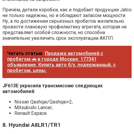
Причём, детали коробки, как и подобает продукции Jatco
не только надёжны, но и обладают запасом мощности.
Ну, а по достижении серьёзных пробегов желательно
провести плановую профилактику агрегата, которая не
представляет особой сложности, но способна
значительно увеличить срок эксплуатации АКПП.
Читать статью
Продажа автомобилей с
пробегом 🚗 в городе Москве: 177341
объявление. Купить авто б/у, подержанный, с
пробегом, цены.
JF613E украсила трансмиссию следующих
автомобилей:
Nissan Qashqai/Qashqai+2;
Mitsubishi Lancer;
Renault Espace.
8. Hyundai A8LR1/TR1