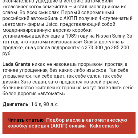
окончательно ушедшие в историю автомобили
«классического» семейства — и стал наследником их
славы. Во всех смыслах. Первый современный
российский автомобиль с АКПП получил 4-ступенчатый
«автомат» фирмы Jatco, представляющий собой
модернизированную версию коробки,
устанавливавшейся еще в 1989 году на Nissan Sunny. За
тот год, что «автоматизированная» Granta доступна в
продаже, она успела подорожать: с 373 300 до 385 200
руб.
Lada Granta
никак не назовешь прорывом: простая, а
точнее упрощенная, без каких-либо изысков. Так себе
управляется, так себе едет, так себе салон, так себе
дизайн. Зато седан, зато продается по всей стране,
большинство жителей которой не могут позволить себе
более дорогие «автоматы».
Двигатель:
1.6 л, 98 л. с.
Читать статью
Подбор масла в автоматическую
коробку передач (АКПП) онлайн - Kakoemaslo