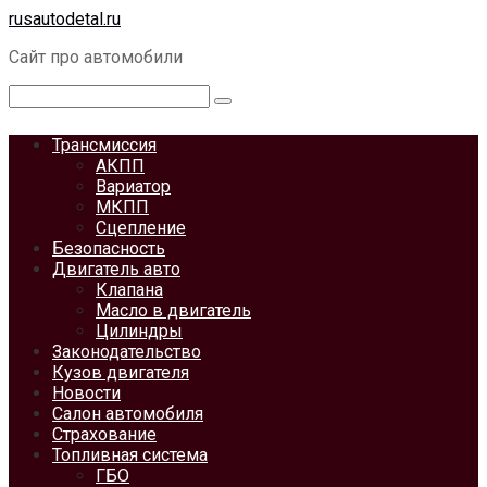
Перейти
rusautodetal.ru
к
Сайт про автомобили
контенту
Поиск:
Трансмиссия
АКПП
Вариатор
МКПП
Сцепление
Безопасность
Двигатель авто
Клапана
Масло в двигатель
Цилиндры
Законодательство
Кузов двигателя
Новости
Салон автомобиля
Страхование
Топливная система
ГБО