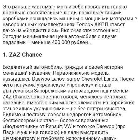
Это раньше «автомат» могли себе позволить только
довольно состоятельные люди, поскольку такими
коробками оснащались машины с мощными моторами в
навороченных комплектациях. Теперь АКПП ставят
даже на «бюджетники». Включая отечественные!
Сегодня минимальная цена автомобиля с двумя
педалями – меньше 400 000 рублей…
1. ZAZ Chance
Бюджетный автомобиль, трижды в своей истории
менявший название. Первоначально модель
называлась Daewoo Lanos, затем Chevrolet Lanos. После
чего получила украинскую «прописку» и стала
выпускаться Запорожским автозаводом под именем
ZAZ Chance. Откровенно говоря, менялось не только
название: вместе с ним многие элементы из корейских
становились украинскими — не без потери качества.
Видимо и поэтому, совсем недорогой автомобиль
бестселлером не стал — более современные
«бюджетники» от Renault, VW и того же Daewoo (про
Лады я уж и не говорю) не дали выстрелить
шумноватому и грубовато исполненному «зазу».