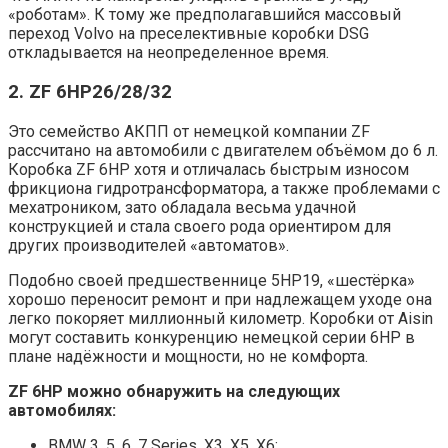
«роботам». К тому же предполагавшийся массовый
переход Volvo на преселективные коробки DSG
откладывается на неопределенное время.
2. ZF 6HP26/28/32
Это семейство АКПП от немецкой компании ZF
рассчитано на автомобили с двигателем объёмом до 6 л.
Коробка ZF 6HP хотя и отличалась быстрым износом
фрикциона гидротрансформатора, а также проблемами с
мехатроником, зато обладала весьма удачной
конструкцией и стала своего рода ориентиром для
других производителей «автоматов».
Подобно своей предшественнице 5HP19, «шестёрка»
хорошо переносит ремонт и при надлежащем уходе она
легко покоряет миллионный километр. Коробки от Aisin
могут составить конкуренцию немецкой серии 6HP в
плане надёжности и мощности, но не комфорта.
ZF 6HP можно обнаружить на следующих
автомобилях:
BMW 3, 5, 6, 7 Series, X3, X5, X6;