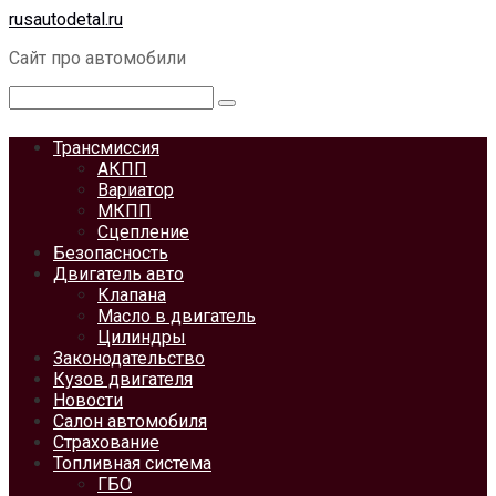
Перейти
rusautodetal.ru
к
Сайт про автомобили
контенту
Поиск:
Трансмиссия
АКПП
Вариатор
МКПП
Сцепление
Безопасность
Двигатель авто
Клапана
Масло в двигатель
Цилиндры
Законодательство
Кузов двигателя
Новости
Салон автомобиля
Страхование
Топливная система
ГБО