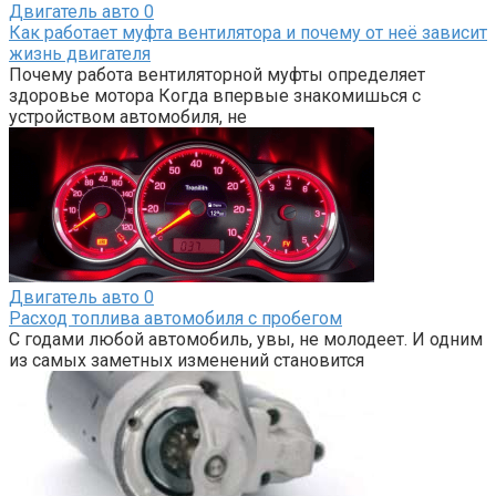
Двигатель авто
0
Как работает муфта вентилятора и почему от неё зависит
жизнь двигателя
Почему работа вентиляторной муфты определяет
здоровье мотора Когда впервые знакомишься с
устройством автомобиля, не
Двигатель авто
0
Расход топлива автомобиля с пробегом
С годами любой автомобиль, увы, не молодеет. И одним
из самых заметных изменений становится