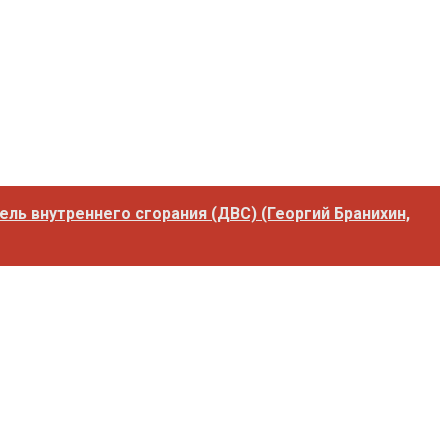
ль внутреннего сгорания (ДВС) (Георгий Бранихин,