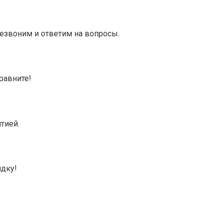
резвоним и ответим на вопросы.
равните!
тией.
идку!