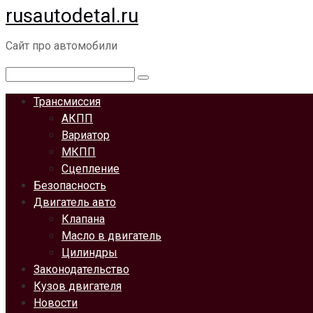
rusautodetal.ru
Перейти
к
Сайт про автомобили
контенту
Поиск:
Трансмиссия
АКПП
Вариатор
МКПП
Сцепление
Безопасность
Двигатель авто
Клапана
Масло в двигатель
Цилиндры
Законодательство
Кузов двигателя
Новости