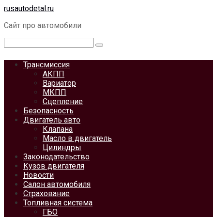
Перейти
rusautodetal.ru
к
Сайт про автомобили
контенту
Поиск:
Трансмиссия
АКПП
Вариатор
МКПП
Сцепление
Безопасность
Двигатель авто
Клапана
Масло в двигатель
Цилиндры
Законодательство
Кузов двигателя
Новости
Салон автомобиля
Страхование
Топливная система
ГБО