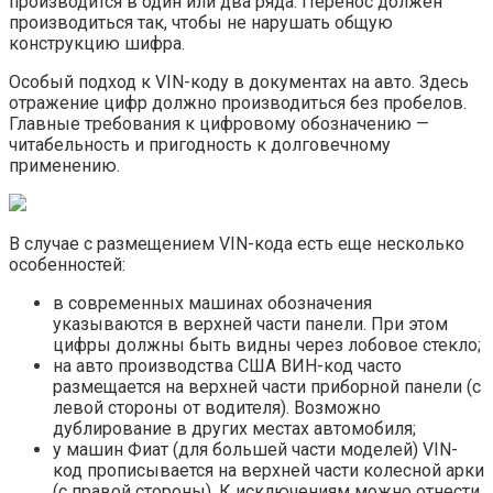
производится в один или два ряда. Перенос должен
производиться так, чтобы не нарушать общую
конструкцию шифра.
Особый подход к VIN-коду в документах на авто. Здесь
отражение цифр должно производиться без пробелов.
Главные требования к цифровому обозначению —
читабельность и пригодность к долговечному
применению.
В случае с размещением VIN-кода есть еще несколько
особенностей:
в современных машинах обозначения
указываются в верхней части панели. При этом
цифры должны быть видны через лобовое стекло;
на авто производства США ВИН-код часто
размещается на верхней части приборной панели (с
левой стороны от водителя). Возможно
дублирование в других местах автомобиля;
у машин Фиат (для большей части моделей) VIN-
код прописывается на верхней части колесной арки
(с правой стороны). К исключениям можно отнести