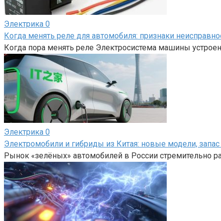
Электрика
0
Когда менять реле для автомобиля: признаки неисправно
Когда пора менять реле Электросистема машины устроена
Электрика
0
Электромобили и гибриды из Китая: новые модели, запас 
Рынок «зелёных» автомобилей в России стремительно ра