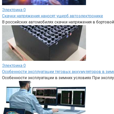
Электрика
0
Скачки напряжения наносят ущерб автоэлектронике
В российских автомобилях скачки напряжения в бортовой
Электрика
0
Особенности эксплуатации тяговых аккумуляторов в зим
Особенности эксплуатации в зимних условиях При экспл