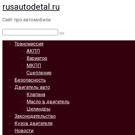
rusautodetal.ru
Перейти
к
Сайт про автомобили
контенту
Поиск:
Трансмиссия
АКПП
Вариатор
МКПП
Сцепление
Безопасность
Двигатель авто
Клапана
Масло в двигатель
Цилиндры
Законодательство
Кузов двигателя
Новости