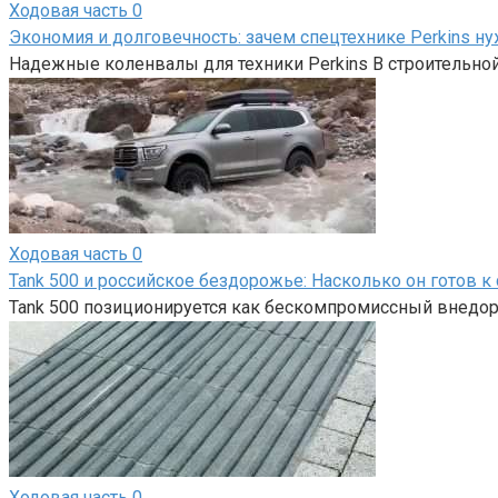
Ходовая часть
0
Экономия и долговечность: зачем спецтехнике Perkins 
Надежные коленвалы для техники Perkins В строительной
Ходовая часть
0
Tank 500 и российское бездорожье: Насколько он готов 
Tank 500 позиционируется как бескомпромиссный внедо
Ходовая часть
0