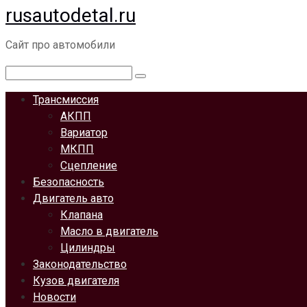
rusautodetal.ru
Перейти
к
Сайт про автомобили
контенту
Поиск:
Трансмиссия
АКПП
Вариатор
МКПП
Сцепление
Безопасность
Двигатель авто
Клапана
Масло в двигатель
Цилиндры
Законодательство
Кузов двигателя
Новости