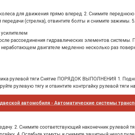
леса для движения прямо вперед. 2. Снимите переднюю н
передачи (стрелка), отвинтите болты и снимите зажимы. 5
с усилителем
 после рассоединения гидравлических элементов систем
ри неработающем двигателе медленно несколько раз поверн
чника рулевой тяги Снятие ПОРЯДОК ВЫПОЛНЕНИЯ 1. Подни
уйте рулевую тягу и отвинтите контргайку рулевой тяги на
двеской автомобиля - Автоматические системы транс
у. 2. Снимите соответствующий наконечник рулевой тяги.
тргайку. 4. Ослабьте хомуты и снимите защитный чехол руле