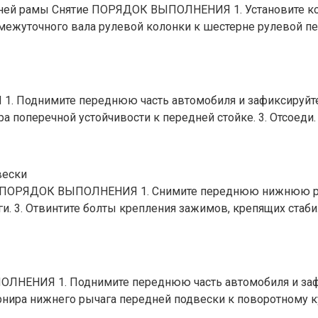
ней рамы Снятие ПОРЯДОК ВЫПОЛНЕНИЯ 1. Установите коле
межуточного вала рулевой колонки к шестерне рулевой пе
 Поднимите переднюю часть автомобиля и зафиксируйте 
ора поперечной устойчивости к передней стойке. 3. Отсоеди.
вески
е ПОРЯДОК ВЫПОЛНЕНИЯ 1. Снимите переднюю нижнюю раму.
ги. 3. Отвинтите болты крепления зажимов, крепящих стаби
НЕНИЯ 1. Поднимите переднюю часть автомобиля и зафикс
нира нижнего рычага передней подвески к поворотному ку