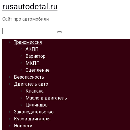
rusautodetal.ru
Перейти
к
Сайт про автомобили
контенту
Поиск:
Трансмиссия
АКПП
Вариатор
МКПП
Сцепление
Безопасность
Двигатель авто
Клапана
Масло в двигатель
Цилиндры
Законодательство
Кузов двигателя
Новости