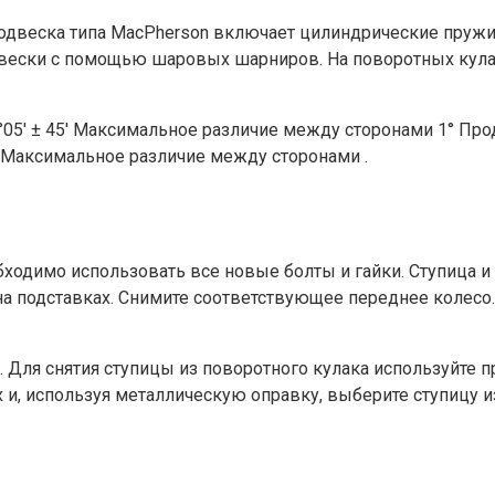
одвеска типа MacPherson включает цилиндрические пружи
вески с помощью шаровых шарниров. На поворотных кула
1°05′ ± 45′ Максимальное различие между сторонами 1° Пр
± 1° Максимальное различие между сторонами .
бходимо использовать все новые болты и гайки. Ступиц
 подставках. Снимите соответствующее переднее колесо. 
ля снятия ступицы из поворотного кулака используйте пр
 и, используя металлическую оправку, выберите ступицу и