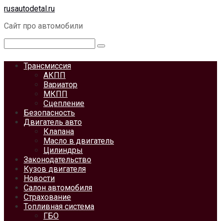
Перейти
rusautodetal.ru
к
Сайт про автомобили
контенту
Поиск:
Трансмиссия
АКПП
Вариатор
МКПП
Сцепление
Безопасность
Двигатель авто
Клапана
Масло в двигатель
Цилиндры
Законодательство
Кузов двигателя
Новости
Салон автомобиля
Страхование
Топливная система
ГБО