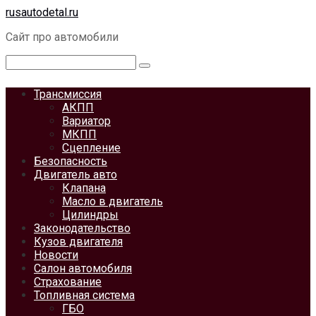
Перейти
rusautodetal.ru
к
Сайт про автомобили
контенту
Поиск:
Трансмиссия
АКПП
Вариатор
МКПП
Сцепление
Безопасность
Двигатель авто
Клапана
Масло в двигатель
Цилиндры
Законодательство
Кузов двигателя
Новости
Салон автомобиля
Страхование
Топливная система
ГБО