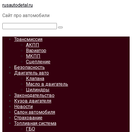
Перейти
rusautodetal.ru
к
Сайт про автомобили
контенту
Поиск:
Трансмиссия
АКПП
Вариатор
МКПП
Сцепление
Безопасность
Двигатель авто
Клапана
Масло в двигатель
Цилиндры
Законодательство
Кузов двигателя
Новости
Салон автомобиля
Страхование
Топливная система
ГБО