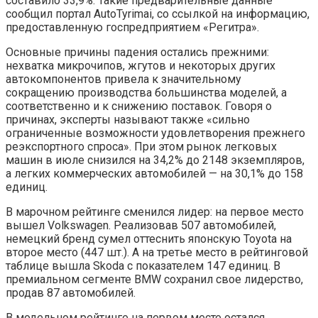
составило 33,9%. Такие предварительные данные
сообщил портал AutoTyrimai, со ссылкой на информацию,
предоставленную госпредприятием «Регитра».
Основные причины падения остались прежними:
нехватка микрочипов, жгутов и некоторых других
автокомпонентов привела к значительному
сокращению производства большинства моделей, а
соответственно и к снижению поставок. Говоря о
причинах, эксперты называют также «сильно
ограниченные возможности удовлетворения прежнего
реэкспортного спроса». При этом рынок легковых
машин в июле снизился на 34,2% до 2148 экземпляров,
а легких коммерческих автомобилей — на 30,1% до 158
единиц.
В марочном рейтинге сменился лидер: на первое место
вышел Volkswagen. Реализовав 507 автомобилей,
немецкий бренд сумел оттеснить японскую Toyota на
второе место (447 шт.). А на третье место в рейтинговой
таблице вышла Skoda с показателем 147 единиц. В
премиальном сегменте BMW сохранил свое лидерство,
продав 87 автомобилей.
В модельном рейтинге на первом месте остался