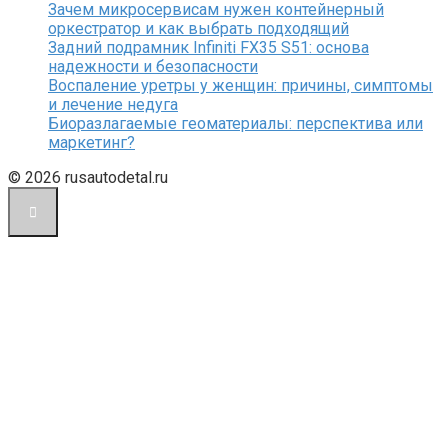
Зачем микросервисам нужен контейнерный
оркестратор и как выбрать подходящий
Задний подрамник Infiniti FX35 S51: основа
надежности и безопасности
Воспаление уретры у женщин: причины, симптомы
и лечение недуга
Биоразлагаемые геоматериалы: перспектива или
маркетинг?
© 2026 rusautodetal.ru