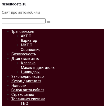
Перейти
rusautodetal.ru
к
Сайт про автомобили
контенту
Поиск:
Трансмиссия
АКПП
Вариатор
МКПП
Сцепление
Безопасность
Двигатель авто
Клапана
Масло в двигатель
Цилиндры
Законодательство
Кузов двигателя
Новости
Салон автомобиля
Страхование
Топливная система
ГБО