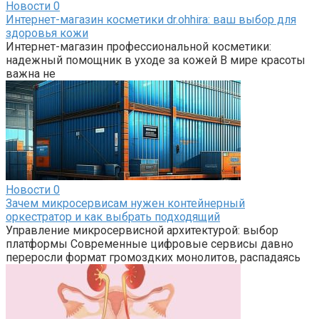
Новости
0
Интернет-магазин косметики dr.ohhira: ваш выбор для
здоровья кожи
Интернет-магазин профессиональной косметики:
надежный помощник в уходе за кожей В мире красоты
важна не
Новости
0
Зачем микросервисам нужен контейнерный
оркестратор и как выбрать подходящий
Управление микросервисной архитектурой: выбор
платформы Современные цифровые сервисы давно
переросли формат громоздких монолитов, распадаясь