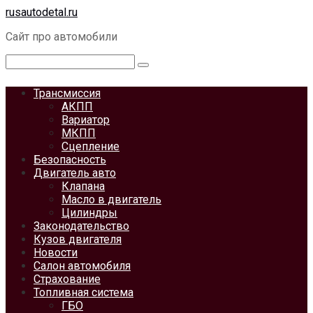
Перейти
rusautodetal.ru
к
Сайт про автомобили
контенту
Поиск:
Трансмиссия
АКПП
Вариатор
МКПП
Сцепление
Безопасность
Двигатель авто
Клапана
Масло в двигатель
Цилиндры
Законодательство
Кузов двигателя
Новости
Салон автомобиля
Страхование
Топливная система
ГБО