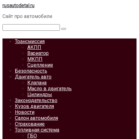
Перейти
rusautodetal.ru
к
Сайт про автомобили
контенту
Поиск:
Трансмиссия
АКПП
Вариатор
МКПП
Сцепление
Безопасность
Двигатель авто
Клапана
Масло в двигатель
Цилиндры
Законодательство
Кузов двигателя
Новости
Салон автомобиля
Страхование
Топливная система
ГБО