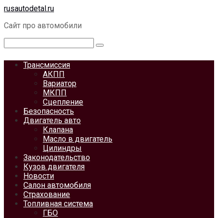
Перейти
rusautodetal.ru
к
Сайт про автомобили
контенту
Поиск:
Трансмиссия
АКПП
Вариатор
МКПП
Сцепление
Безопасность
Двигатель авто
Клапана
Масло в двигатель
Цилиндры
Законодательство
Кузов двигателя
Новости
Салон автомобиля
Страхование
Топливная система
ГБО