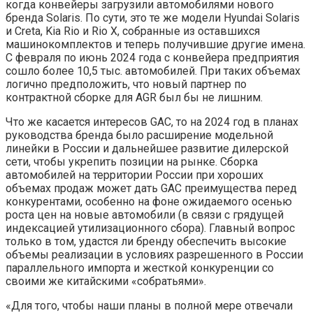
когда конвейеры загрузили автомобилями нового
бренда Solaris. По сути, это те же модели Hyundai Solaris
и Creta, Kia Rio и Rio X, собранные из оставшихся
машинокомплектов и теперь получившие другие имена.
С февраля по июнь 2024 года с конвейера предприятия
сошло более 10,5 тыс. автомобилей. При таких объемах
логично предположить, что новый партнер по
контрактной сборке для AGR был бы не лишним.
Что же касается интересов GAC, то на 2024 год в планах
руководства бренда было расширение модельной
линейки в России и дальнейшее развитие дилерской
сети, чтобы укрепить позиции на рынке. Сборка
автомобилей на территории России при хороших
объемах продаж может дать GAC преимущества перед
конкурентами, особенно на фоне ожидаемого осенью
роста цен на новые автомобили (в связи с грядущей
индексацией утилизационного сбора). Главный вопрос
только в том, удастся ли бренду обеспечить высокие
объемы реализации в условиях разрешенного в России
параллельного импорта и жесткой конкуренции со
своими же китайскими «собратьями».
«Для того, чтобы наши планы в полной мере отвечали