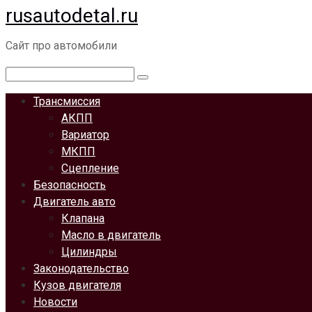
rusautodetal.ru
Перейти
к
Сайт про автомобили
контенту
Поиск:
Трансмиссия
АКПП
Вариатор
МКПП
Сцепление
Безопасность
Двигатель авто
Клапана
Масло в двигатель
Цилиндры
Законодательство
Кузов двигателя
Новости