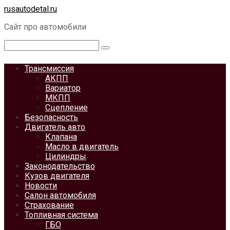
Перейти
rusautodetal.ru
к
Сайт про автомобили
контенту
Поиск:
Трансмиссия
АКПП
Вариатор
МКПП
Сцепление
Безопасность
Двигатель авто
Клапана
Масло в двигатель
Цилиндры
Законодательство
Кузов двигателя
Новости
Салон автомобиля
Страхование
Топливная система
ГБО