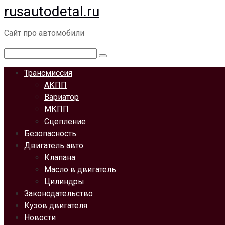
rusautodetal.ru
Перейти
к
Сайт про автомобили
контенту
Поиск:
Трансмиссия
АКПП
Вариатор
МКПП
Сцепление
Безопасность
Двигатель авто
Клапана
Масло в двигатель
Цилиндры
Законодательство
Кузов двигателя
Новости