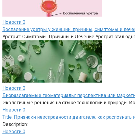
Новости
0
Воспаление уретры у женщин: причины, симптомы и лече
Уретрит: Симптомы, Причины и Лечение Уретрит стал од
Новости
0
Биоразлагаемые геоматериалы: перспектива или маркет
Экологичные решения на стыке технологий и природы Ис
Новости
0
Title: Признаки неисправности двигателя: как распознать
Description:
Новости
0