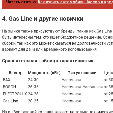
Читать статью
Как купить автомобиль Jaecoo в кре
4. Gas Line и другие новички
На рынке также присутствуют бренды, такие как Gas Line
быть интересны тем, кто ищет бюджетное решение. Основ
сборки, так как это может сказаться на долговечности 
вариант для дачи или временного использования.
Сравнительная таблица характеристик
Бренд
Мощность (кВт)
Тип установки
Цена
BAXI
24-30
Настенная
от 3
BOSCH
26-35
Настенная, Напольная
от 3
ELECTROLUX
24-28
Настенная
от 2
Gas Line
20-25
Настенная
от 1
На выбор газовой колонки влияют не только технические 