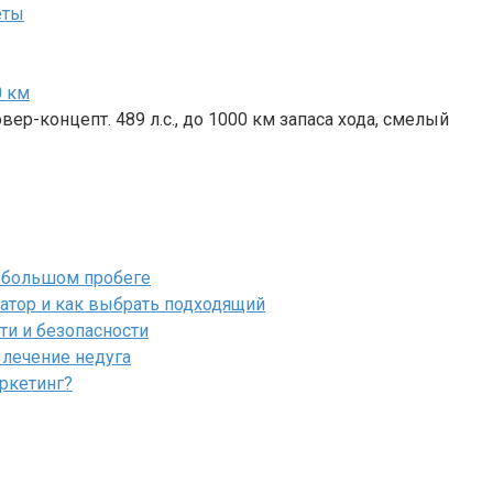
еты
0 км
ер-концепт. 489 л.с., до 1000 км запаса хода, смелый
и большом пробеге
атор и как выбрать подходящий
сти и безопасности
 лечение недуга
ркетинг?