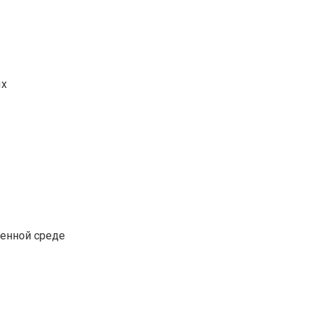
ых
венной среде