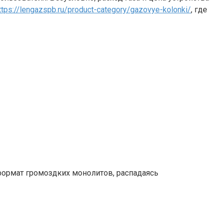
ttps://lengazspb.ru/product-category/gazovye-kolonki/
, где
ормат громоздких монолитов, распадаясь