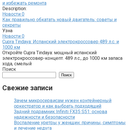
и избежать ремонта
Description:
Новости
0
Как правильно обкатать новый двигатель: советы и
секреты
Узна
Новости
0
Cupra Tindaya: Испанский электрокроссовер 489 л.с. и
1000 км
Откройте Cupra Tindaya: мощный испанский
электрокроссовер-концепт. 489 л.с., до 1000 км запаса
хода, смелый
Поиск
Поиск
Свежие записи
Зачем микросервисам нужен контейнерный
оркестратор и как выбрать подходящий
Задний подрамник Infiniti FX35 S51: основа
надежности и безопасности
Воспаление уретры у женщин: причины, симптомы
и лечение недуга