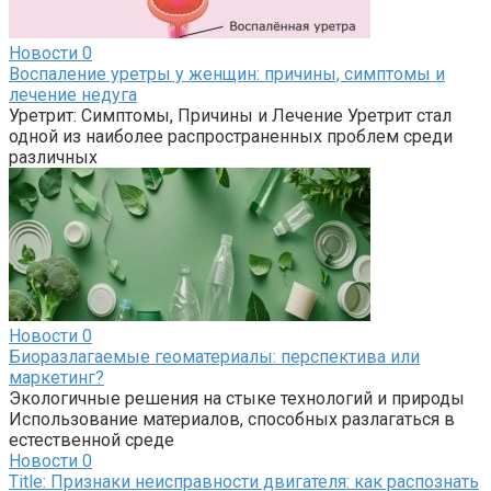
Новости
0
Воспаление уретры у женщин: причины, симптомы и
лечение недуга
Уретрит: Симптомы, Причины и Лечение Уретрит стал
одной из наиболее распространенных проблем среди
различных
Новости
0
Биоразлагаемые геоматериалы: перспектива или
маркетинг?
Экологичные решения на стыке технологий и природы
Использование материалов, способных разлагаться в
естественной среде
Новости
0
Title: Признаки неисправности двигателя: как распознать