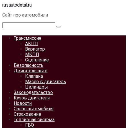
Перейти
rusautodetal.ru
к
Сайт про автомобили
контенту
Поиск:
Трансмиссия
АКПП
Вариатор
МКПП
Сцепление
Безопасность
Двигатель авто
Клапана
Масло в двигатель
Цилиндры
Законодательство
Кузов двигателя
Новости
Салон автомобиля
Страхование
Топливная система
ГБО