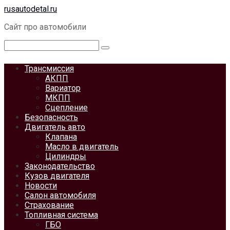
Перейти
rusautodetal.ru
к
Сайт про автомобили
контенту
Поиск:
Трансмиссия
АКПП
Вариатор
МКПП
Сцепление
Безопасность
Двигатель авто
Клапана
Масло в двигатель
Цилиндры
Законодательство
Кузов двигателя
Новости
Салон автомобиля
Страхование
Топливная система
ГБО