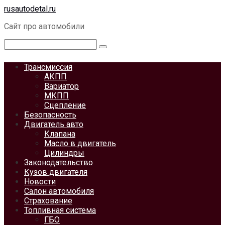
Перейти
rusautodetal.ru
к
Сайт про автомобили
контенту
Поиск:
Трансмиссия
АКПП
Вариатор
МКПП
Сцепление
Безопасность
Двигатель авто
Клапана
Масло в двигатель
Цилиндры
Законодательство
Кузов двигателя
Новости
Салон автомобиля
Страхование
Топливная система
ГБО