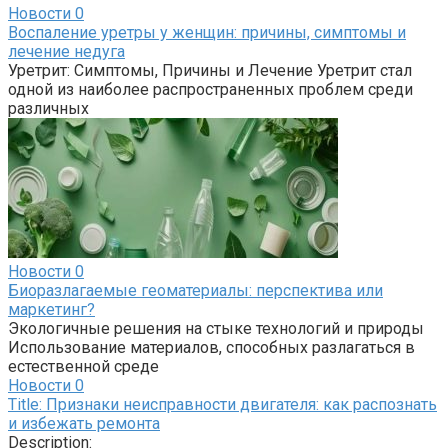
Новости
0
Воспаление уретры у женщин: причины, симптомы и
лечение недуга
Уретрит: Симптомы, Причины и Лечение Уретрит стал
одной из наиболее распространенных проблем среди
различных
Новости
0
Биоразлагаемые геоматериалы: перспектива или
маркетинг?
Экологичные решения на стыке технологий и природы
Использование материалов, способных разлагаться в
естественной среде
Новости
0
Title: Признаки неисправности двигателя: как распознать
и избежать ремонта
Description: