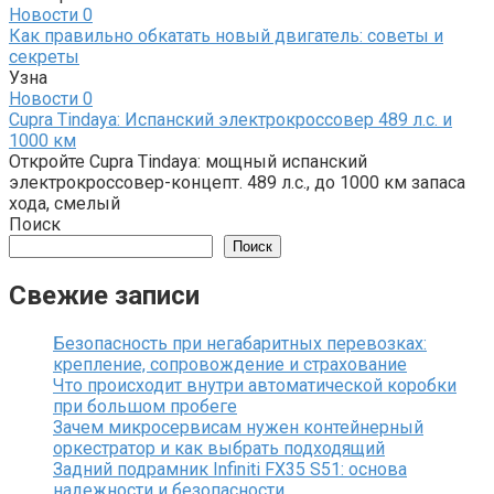
Новости
0
Как правильно обкатать новый двигатель: советы и
секреты
Узна
Новости
0
Cupra Tindaya: Испанский электрокроссовер 489 л.с. и
1000 км
Откройте Cupra Tindaya: мощный испанский
электрокроссовер-концепт. 489 л.с., до 1000 км запаса
хода, смелый
Поиск
Поиск
Свежие записи
Безопасность при негабаритных перевозках:
крепление, сопровождение и страхование
Что происходит внутри автоматической коробки
при большом пробеге
Зачем микросервисам нужен контейнерный
оркестратор и как выбрать подходящий
Задний подрамник Infiniti FX35 S51: основа
надежности и безопасности