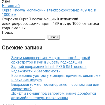
Узна
Новости
0
Cupra Tindaya: Испанский электрокроссовер 489 л.с. и
1000 км
Откройте Cupra Tindaya: мощный испанский
электрокроссовер-концепт. 489 л.с., до 1000 км запаса
хода, смелый
Поиск
Поиск
Свежие записи
Зачем микросервисам нужен контейнерный
оркестратор и как выбрать подходящий
Задний подрамник Infiniti FX35 S51: основа
надежности и безопасности
Воспаление уретры у женщин: причины, симптомы
и лечение недуга
Биоразлагаемые геоматериалы: перспектива или
маркетинг?
Дрифт и тюнинг под запретом: какие доработки
автомобиля теперь рискованны