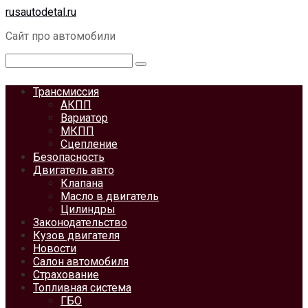
Перейти
rusautodetal.ru
к
Сайт про автомобили
контенту
Поиск:
Трансмиссия
АКПП
Вариатор
МКПП
Сцепление
Безопасность
Двигатель авто
Клапана
Масло в двигатель
Цилиндры
Законодательство
Кузов двигателя
Новости
Салон автомобиля
Страхование
Топливная система
ГБО