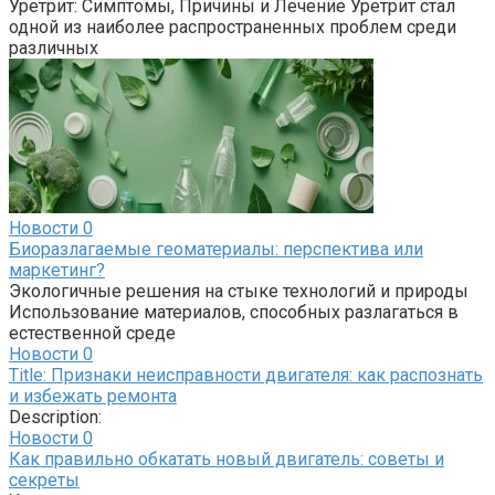
Уретрит: Симптомы, Причины и Лечение Уретрит стал
одной из наиболее распространенных проблем среди
различных
Новости
0
Биоразлагаемые геоматериалы: перспектива или
маркетинг?
Экологичные решения на стыке технологий и природы
Использование материалов, способных разлагаться в
естественной среде
Новости
0
Title: Признаки неисправности двигателя: как распознать
и избежать ремонта
Description:
Новости
0
Как правильно обкатать новый двигатель: советы и
секреты