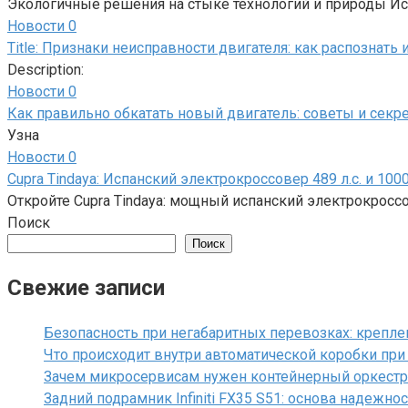
Экологичные решения на стыке технологий и природы Ис
Новости
0
Title: Признаки неисправности двигателя: как распознать
Description:
Новости
0
Как правильно обкатать новый двигатель: советы и секр
Узна
Новости
0
Cupra Tindaya: Испанский электрокроссовер 489 л.с. и 100
Откройте Cupra Tindaya: мощный испанский электрокроссов
Поиск
Поиск
Свежие записи
Безопасность при негабаритных перевозках: крепле
Что происходит внутри автоматической коробки пр
Зачем микросервисам нужен контейнерный оркестр
Задний подрамник Infiniti FX35 S51: основа надежно