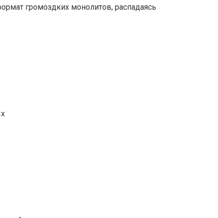
ормат громоздких монолитов, распадаясь
ых