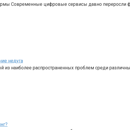
формы Современные цифровые сервисы давно переросли ф
ние недуга
ной из наиболее распространенных проблем среди различн
инг?