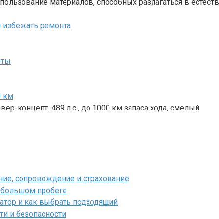
пользование материалов, способных разлагаться в естест
 и избежать ремонта
еты
0 км
ер-концепт. 489 л.с., до 1000 км запаса хода, смелый
ние, сопровождение и страхование
и большом пробеге
атор и как выбрать подходящий
сти и безопасности