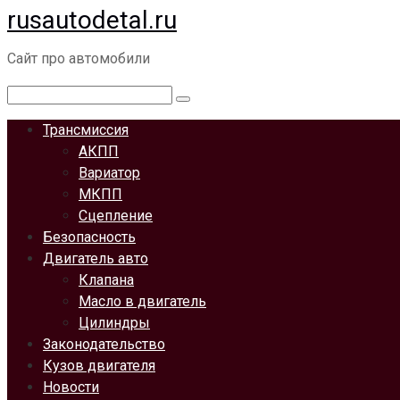
rusautodetal.ru
Перейти
к
Сайт про автомобили
контенту
Поиск:
Трансмиссия
АКПП
Вариатор
МКПП
Сцепление
Безопасность
Двигатель авто
Клапана
Масло в двигатель
Цилиндры
Законодательство
Кузов двигателя
Новости