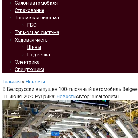
Салон автомобиля
Страхование
Топливная система
ГБО
Тормозная система
Ходовая часть
Шины
Подвеска
Электрика
Спецтехника
Главная
»
Новости
В Белоруссии выпущен 100-тысячный автомобиль Belgee
11 июня, 2025
Рубрика:
Новости
Автор:
rusautodetal