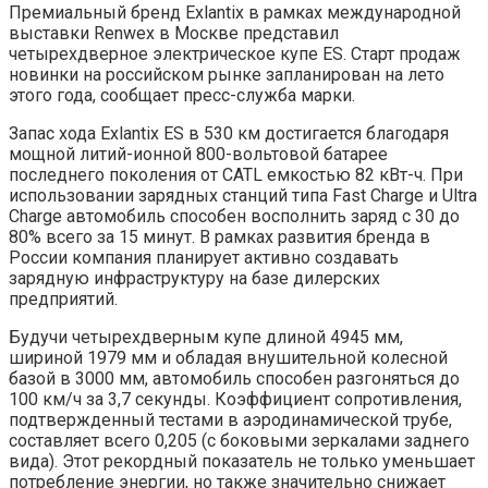
Премиальный бренд Exlantix в рамках международной
выставки Renwex в Москве представил
четырехдверное электрическое купе ES. Старт продаж
новинки на российском рынке запланирован на лето
этого года, сообщает пресс-служба марки.
Запас хода Exlantix ES в 530 км достигается благодаря
мощной литий-ионной 800-вольтовой батарее
последнего поколения от CATL емкостью 82 кВт-ч. При
использовании зарядных станций типа Fast Charge и Ultra
Charge автомобиль способен восполнить заряд с 30 до
80% всего за 15 минут. В рамках развития бренда в
России компания планирует активно создавать
зарядную инфраструктуру на базе дилерских
предприятий.
Будучи четырехдверным купе длиной 4945 мм,
шириной 1979 мм и обладая внушительной колесной
базой в 3000 мм, автомобиль способен разгоняться до
100 км/ч за 3,7 секунды. Коэффициент сопротивления,
подтвержденный тестами в аэродинамической трубе,
составляет всего 0,205 (с боковыми зеркалами заднего
вида). Этот рекордный показатель не только уменьшает
потребление энергии, но также значительно снижает