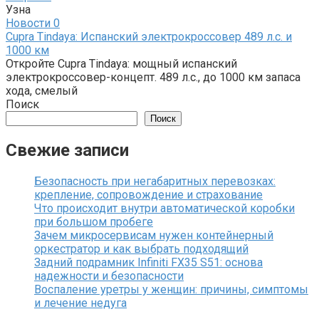
Узна
Новости
0
Cupra Tindaya: Испанский электрокроссовер 489 л.с. и
1000 км
Откройте Cupra Tindaya: мощный испанский
электрокроссовер-концепт. 489 л.с., до 1000 км запаса
хода, смелый
Поиск
Поиск
Свежие записи
Безопасность при негабаритных перевозках:
крепление, сопровождение и страхование
Что происходит внутри автоматической коробки
при большом пробеге
Зачем микросервисам нужен контейнерный
оркестратор и как выбрать подходящий
Задний подрамник Infiniti FX35 S51: основа
надежности и безопасности
Воспаление уретры у женщин: причины, симптомы
и лечение недуга