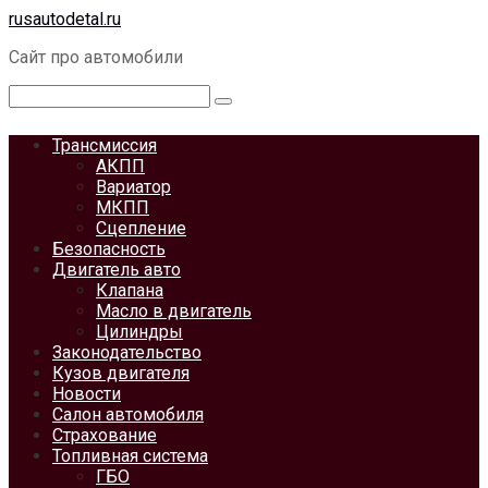
Перейти
rusautodetal.ru
к
Сайт про автомобили
контенту
Поиск:
Трансмиссия
АКПП
Вариатор
МКПП
Сцепление
Безопасность
Двигатель авто
Клапана
Масло в двигатель
Цилиндры
Законодательство
Кузов двигателя
Новости
Салон автомобиля
Страхование
Топливная система
ГБО