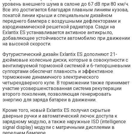
уровень внешнего шума в салоне до 67 dB при 80 км/ч.
Все это достигается благодаря плавным линиям кузова,
покатой линии крыши и специальным дизайном
переднего бампера с воздушными дефлекторами и
аэродинамической решеткой радиатора. Сзади на
Exlantix ES устанавливается активное антикрыло,
добавляющее устойчивости автомобилю при движении
на высокой скорости.
Футуристический дизайн Exlantix ES дополняют 21-
дюймовые колесные диски, которые в совокупности с
вентилируемой тормозной системой и 6-типоршневыми
суппортами обеспечат плавность и эффективное
торможение динамичного электрического
четырехдверного купе. В торможении также принимает
участие усовершенствованная система рекуперации
второго поколения, позволяющая генерировать
энергию для заряда батареи в движении.
Кроме того, новый Exlantix ES получил скрытые
дверные ручки и автоматический лючок доступа к
зарядному модулю, а также наружные ISD (intelligence
signal display) модули с матричными дисплеями в
переднем бампере.