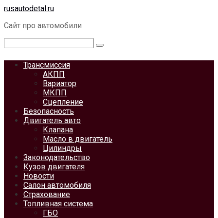
Перейти
rusautodetal.ru
к
Сайт про автомобили
контенту
Поиск:
Трансмиссия
АКПП
Вариатор
МКПП
Сцепление
Безопасность
Двигатель авто
Клапана
Масло в двигатель
Цилиндры
Законодательство
Кузов двигателя
Новости
Салон автомобиля
Страхование
Топливная система
ГБО