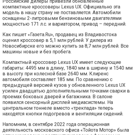
Российские дилеры привезли обновленные
компактные кроссоверы Lexus UX. Официально эта
модель в нашу страну не поставляется. Автомобили
оснащены 2-литровыми бензиновыми двигателями
мощностью 171 л.с. и вариатором, привод – передний.
Как пишет «Газета.Ru», продавец из Владивостока
оценил кроссовер в 5,1 млн рублей. У дилера из
Новосибирске его можно купить за 8,7 млн рублей. Все
машины новые и без пробега.
Компактный кроссовер Lexus UX имеет следующие
габариты: 4495 мм в длину, 1840 мм в ширину и 1540 мм
в высоту при колесной базе 2640 мм. Клиренс
автомобиля составляет 185 мм. По сравнению с
предыдущей версией кузов у обновленного Lexus UX
усилен двадцатью дополнительными точками сварки в
проемах боковых дверей и багажника. В салоне
появился сенсорный дисплей медиасистемы. На
центральном тоннеле вместо «трекпада» теперь
находятся кнопки подогревов и вентиляции сидений.
Напомним, в сентябре 2022 года операционная
деятельность московского офиса «Тойота Мотор» была