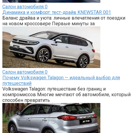
Салон автомобиля
0
Динамика и комфорт: тест-драйв KNEWSTAR 001
Баланс драйва и уюта: личные впечатления от поездки
на новом кроссовере Первые минуты за
Салон автомобиля
0
Почему Volkswagen Talagon — идеальный выбор для
путешествий
Volkswagen Talagon: путешествие без границ и
компромиссов Многие мечтают об автомобиле, который
способен превратить