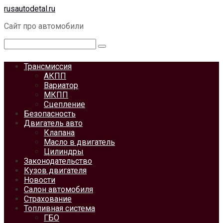
Перейти
rusautodetal.ru
к
Сайт про автомобили
контенту
Поиск:
Трансмиссия
АКПП
Вариатор
МКПП
Сцепление
Безопасность
Двигатель авто
Клапана
Масло в двигатель
Цилиндры
Законодательство
Кузов двигателя
Новости
Салон автомобиля
Страхование
Топливная система
ГБО