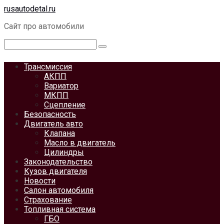
Перейти
rusautodetal.ru
к
Сайт про автомобили
контенту
Поиск:
Трансмиссия
АКПП
Вариатор
МКПП
Сцепление
Безопасность
Двигатель авто
Клапана
Масло в двигатель
Цилиндры
Законодательство
Кузов двигателя
Новости
Салон автомобиля
Страхование
Топливная система
ГБО