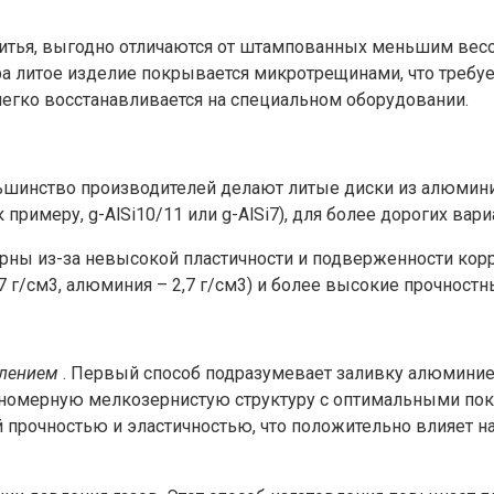
литья, выгодно отличаются от штампованных меньшим вес
ра литое изделие покрывается микротрещинами, что требует
у легко восстанавливается на специальном оборудовании.
ьшинство производителей делают литые диски из алюмини
римеру, g-AlSi10/11 или g-AlSi7), для более дорогих вари
ярны из-за невысокой пластичности и подверженности кор
 г/см3, алюминия – 2,7 г/см3) и более высокие прочностн
влением
. Первый способ подразумевает заливку алюминие
номерную мелкозернистую структуру с оптимальными пока
 прочностью и эластичностью, что положительно влияет н