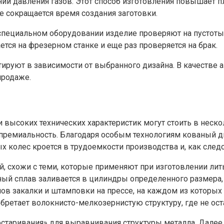
и давления газов. Этот способ изготовления повышает пло
е сокращается время создания заготовки.
 специальном оборудовании изделие проверяют на пустоты
тся на фрезерном станке и еще раз проверяется на брак.
тируют в зависимости от выбранного дизайна. В качеств
продаже.
 высоких технических характеристик могут стоить в неск
премиальность. Благодаря особым технологиям кованый дис
х колес кроется в трудоемкости производства и, как след
, схожи с теми, которые применяют при изготовлении лит
нный сплав заливается в цилиндры определенного размера,
пов закалки и штамповки на прессе, на каждом из котор
ретает волокнисто-мелкозернистую структуру, где не оста
состаривания» для выравнивания структуры металла. Дале