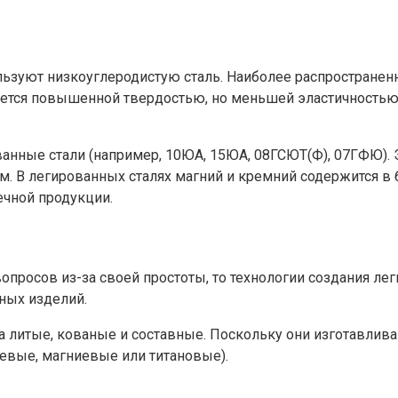
зуют низкоуглеродистую сталь. Наиболее распространенна
ичается повышенной твердостью, но меньшей эластичность
ванные стали (например, 10ЮА, 15ЮА, 08ГСЮТ(Ф), 07ГФЮ).
ом. В легированных сталях магний и кремний содержится в
ечной продукции.
просов из-за своей простоты, то технологии создания ле
ных изделий.
а литые, кованые и составные. Поскольку они изготавлива
вые, магниевые или титановые).