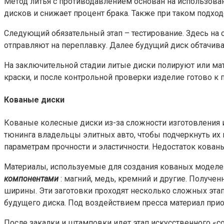
Метод литья с противодавлением основан на использовани
дисков и снижает процент брака. Также при таком подход
Следующий обязательный этап – тестирование. Здесь на
отправляют на переплавку. Далее будущий диск обтачивае
На заключительной стадии литые диски полируют или ма
краски, и после контрольной проверки изделие готово к 
Кованые диски
Кованые колесные диски из-за сложности изготовления и
тюнинга владельцы элитных авто, чтобы подчеркнуть их 
параметрам прочности и эластичности. Недостаток кованы
Материалы, используемые для создания кованых моделей
компонентами
: магний, медь, кремний и другие. Получе
ширины. Эти заготовки проходят несколько сложных эта
будущего диска. Под воздействием пресса материал приоб
После закалки и штамповки идет этап искусственного «