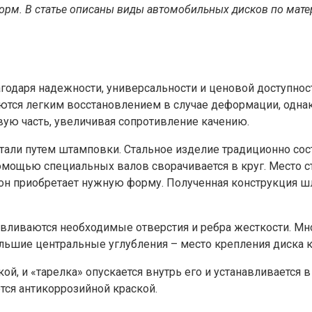
орм. В статье описаны виды автомобильных дисков по мате
одаря надежности, универсальности и ценовой доступнос
аются легким восстановлением в случае деформации, однак
вую часть, увеличивая сопротивление качению.
стали путем штамповки. Стальное изделие традиционно сост
помощью специальных валов сворачивается в круг. Место с
е он приобретает нужную форму. Полученная конструкция шл
авливаются необходимые отверстия и ребра жесткости. М
льшие центральные углубления – место крепления диска к
ой, и «тарелка» опускается внутрь его и устанавливается
тся антикоррозийной краской.