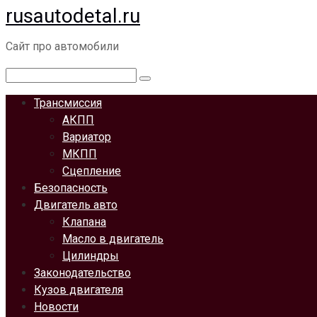
rusautodetal.ru
Перейти
к
Сайт про автомобили
контенту
Поиск:
Трансмиссия
АКПП
Вариатор
МКПП
Сцепление
Безопасность
Двигатель авто
Клапана
Масло в двигатель
Цилиндры
Законодательство
Кузов двигателя
Новости