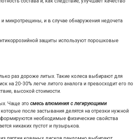
тность состава и, как следствие, улучшает качество
 и микротрещины, и в случае обнаружения недочета
е антикоррозийной защиты используют порошковые
олько раз дороже литых. Такие колеса выбирают для
к на 20-30% легче литого аналога и превосходит его по
ствие, высокой стоимости.
ых. Чаще это
смесь алюминия с легирующими
 которые после застывания делятся на отрезки нужной
ых формируются необходимые физические свойства
ется никаких пустот и пузырьков.
е из партии кованых дисков рандомно выбирают