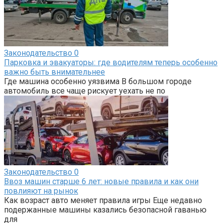
Законодательство
0
Парковка и эвакуаторы: где водителям теперь особенно
важно быть внимательнее
Где машина особенно уязвима В большом городе
автомобиль все чаще рискует уехать не по
Законодательство
0
Ввоз машин старше 6 лет: новые правила и как они
повлияют на рынок
Как возраст авто меняет правила игры Еще недавно
подержанные машины казались безопасной гаванью
для