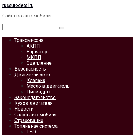
Перейти
rusautodetal.ru
к
Сайт про автомобили
контенту
Поиск:
Трансмиссия
АКПП
Вариатор
МКПП
Сцепление
Безопасность
Двигатель авто
Клапана
Масло в двигатель
Цилиндры
Законодательство
Кузов двигателя
Новости
Салон автомобиля
Страхование
Топливная система
ГБО