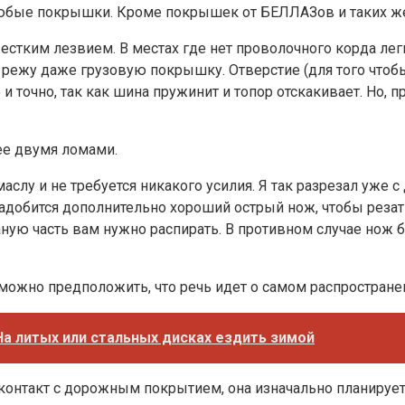
любые покрышки. Кроме покрышек от БЕЛЛАЗов и таких ж
естким лезвием. В местах где нет проволочного корда лег
ко режу даже грузовую покрышку. Отверстие (для того чт
и точно, так как шина пружинит и топор отскакивает. Но, 
нее двумя ломами.
аслу и не требуется никакого усилия. Я так разрезал уже 
надобится дополнительно хороший острый нож, чтобы реза
аную часть вам нужно распирать. В противном случае нож б
, можно предположить, что речь идет о самом распростра
На литых или стальных дисках ездить зимой
онтакт с дорожным покрытием, она изначально планируетс