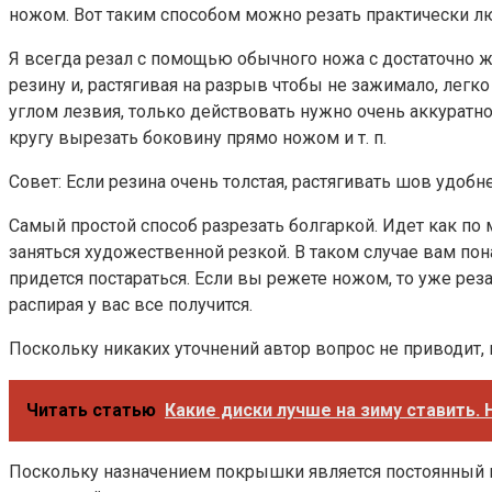
ножом. Вот таким способом можно резать практически 
Я всегда резал с помощью обычного ножа с достаточно ж
резину и, растягивая на разрыв чтобы не зажимало, лег
углом лезвия, только действовать нужно очень аккуратно 
кругу вырезать боковину прямо ножом и т. п.
Совет: Если резина очень толстая, растягивать шов удоб
Самый простой способ разрезать болгаркой. Идет как по м
заняться художественной резкой. В таком случае вам по
придется постараться. Если вы режете ножом, то уже рез
распирая у вас все получится.
Поскольку никаких уточнений автор вопрос не приводит
Читать статью
Какие диски лучше на зиму ставить. 
Поскольку назначением покрышки является постоянный к