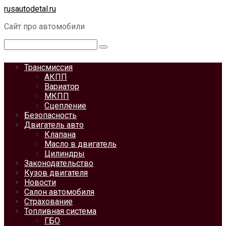
Перейти
rusautodetal.ru
к
Сайт про автомобили
контенту
Поиск:
Трансмиссия
АКПП
Вариатор
МКПП
Сцепление
Безопасность
Двигатель авто
Клапана
Масло в двигатель
Цилиндры
Законодательство
Кузов двигателя
Новости
Салон автомобиля
Страхование
Топливная система
ГБО