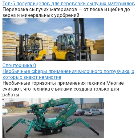
Топ-5 полуприцепов для перевозки сыпучих материалов
Перевозка сыпучих материалов — от песка и щебня до
зерна и минеральных удобрений —
Спецтехника
0
Необычные сферы применения вилочного погрузчика, о
которых знают немногие
Необычные горизонты применения техники Многие
считают, что техника с вилами создана только для
работы