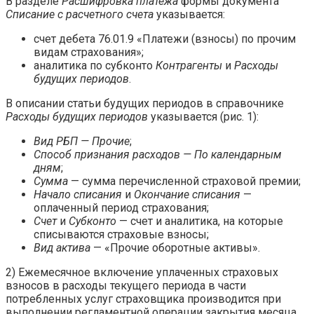
В разделе
Расшифровка платежа
формы документа
Списание с расчетного счета
указывается:
счет дебета 76.01.9 «Платежи (взносы) по прочим
видам страхования»;
аналитика по субконто
Контрагенты
и
Расходы
будущих периодов
.
В описании статьи будущих периодов в справочнике
Расходы будущих периодов
указывается (рис. 1):
Вид РБП — Прочие
;
Способ признания расходов — По календарным
дням
;
Сумма
— сумма перечисленной страховой премии;
Начало списания
и
Окончание списания
—
оплаченный период страхования;
Счет
и
Субконто
— счет и аналитика, на которые
списываются страховые взносы;
Вид актива
— «Прочие оборотные активы».
2) Ежемесячное включение уплаченных страховых
взносов в расходы текущего периода в части
потребленных услуг страховщика производится при
выполнении регламентной операции закрытия месяца