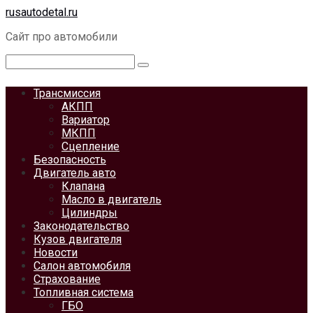
Перейти
rusautodetal.ru
к
Сайт про автомобили
контенту
Поиск:
Трансмиссия
АКПП
Вариатор
МКПП
Сцепление
Безопасность
Двигатель авто
Клапана
Масло в двигатель
Цилиндры
Законодательство
Кузов двигателя
Новости
Салон автомобиля
Страхование
Топливная система
ГБО