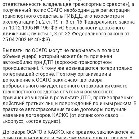
ответственности владельцев транспортных средств»), а
полученный полис ОСАГО необходим для регистрации
транспортного средства в ГИБДД, его техосмотра и
эксплуатации (п. 2 ст. 19, п. 3 ст. 16 Федерального закона
от 10.12.1995 № 196-ФЗ «О безопасности дорожного
движения»; пункты 1, 3 ст. 32 Федерального закона от
25.04.2002 № 40-ФЗ).
Выплаты по ОСАГО могут не покрывать в полном
объеме ущерб, который может быть причинен
автомобилю при ДТП (дорожно-транспортном
происшествии). К тому же возмещаются потери только
потерпевшей стороне. Поэтому организации в
дополнение к ОСАГО заключают договора
добровольного имущественного страхования самого
транспортного средства от угона и возможного
причинения ущерба в результате ДТП, противоправных
действий третьих лиц и повреждений по иным рискам. В
практике автострахования такие договоры получили
название договоров КАСКО (от испанского casco —
«корпус», «остов судна»).
Договора ОСАГО и КАСКО, как правило, заключаются на
один год и вступают в силу с момента оплаты полиса. В