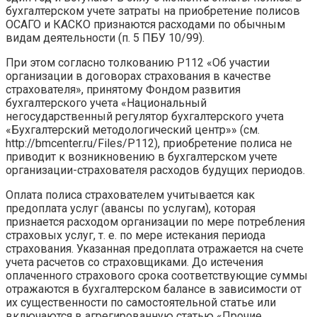
бухгалтерском учете затраты на приобретение полисов
ОСАГО и КАСКО признаются расходами по обычным
видам деятельности (п. 5 ПБУ 10/99).
При этом согласно толкованию Р112 «Об участии
организации в договорах страхования в качестве
страхователя», принятому Фондом развития
бухгалтерского учета «Национальный
негосударственный регулятор бухгалтерского учета
«Бухгалтерский методологический центр»» (см.
http://bmcenter.ru/Files/P112), приобретение полиса не
приводит к возникновению в бухгалтерском учете
организации-страхователя расходов будущих периодов.
Оплата полиса страхователем учитывается как
предоплата услуг (авансы по услугам), которая
признается расходом организации по мере потребления
страховых услуг, т. е. по мере истекания периода
страхования. Указанная предоплата отражается на счете
учета расчетов со страховщиками. До истечения
оплаченного страхового срока соответствующие суммы
отражаются в бухгалтерском балансе в зависимости от
их существенности по самостоятельной статье или
включаются в агрегированную статью «Прочие