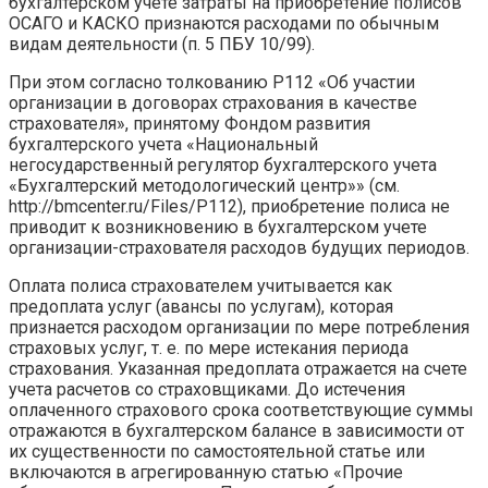
бухгалтерском учете затраты на приобретение полисов
ОСАГО и КАСКО признаются расходами по обычным
видам деятельности (п. 5 ПБУ 10/99).
При этом согласно толкованию Р112 «Об участии
организации в договорах страхования в качестве
страхователя», принятому Фондом развития
бухгалтерского учета «Национальный
негосударственный регулятор бухгалтерского учета
«Бухгалтерский методологический центр»» (см.
http://bmcenter.ru/Files/P112), приобретение полиса не
приводит к возникновению в бухгалтерском учете
организации-страхователя расходов будущих периодов.
Оплата полиса страхователем учитывается как
предоплата услуг (авансы по услугам), которая
признается расходом организации по мере потребления
страховых услуг, т. е. по мере истекания периода
страхования. Указанная предоплата отражается на счете
учета расчетов со страховщиками. До истечения
оплаченного страхового срока соответствующие суммы
отражаются в бухгалтерском балансе в зависимости от
их существенности по самостоятельной статье или
включаются в агрегированную статью «Прочие