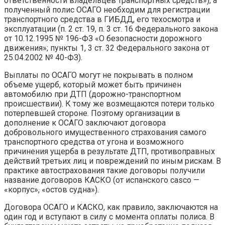
ответственности владельцев транспортных средств»), а
полученный полис ОСАГО необходим для регистрации
транспортного средства в ГИБДД, его техосмотра и
эксплуатации (п. 2 ст. 19, п. 3 ст. 16 Федерального закона
от 10.12.1995 № 196-ФЗ «О безопасности дорожного
движения»; пункты 1, 3 ст. 32 Федерального закона от
25.04.2002 № 40-ФЗ).
Выплаты по ОСАГО могут не покрывать в полном
объеме ущерб, который может быть причинен
автомобилю при ДТП (дорожно-транспортном
происшествии). К тому же возмещаются потери только
потерпевшей стороне. Поэтому организации в
дополнение к ОСАГО заключают договора
добровольного имущественного страхования самого
транспортного средства от угона и возможного
причинения ущерба в результате ДТП, противоправных
действий третьих лиц и повреждений по иным рискам. В
практике автострахования такие договоры получили
название договоров КАСКО (от испанского casco —
«корпус», «остов судна»).
Договора ОСАГО и КАСКО, как правило, заключаются на
один год и вступают в силу с момента оплаты полиса. В