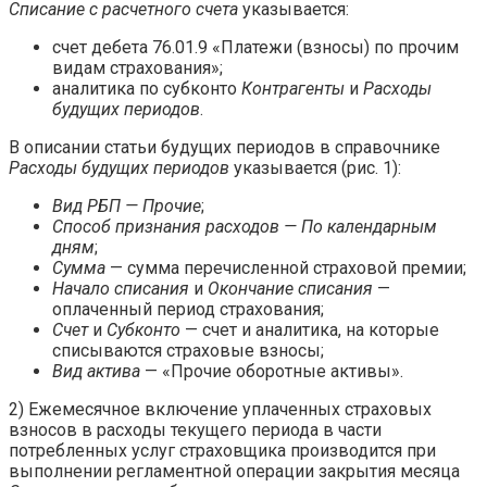
Списание с расчетного счета
указывается:
счет дебета 76.01.9 «Платежи (взносы) по прочим
видам страхования»;
аналитика по субконто
Контрагенты
и
Расходы
будущих периодов
.
В описании статьи будущих периодов в справочнике
Расходы будущих периодов
указывается (рис. 1):
Вид РБП — Прочие
;
Способ признания расходов — По календарным
дням
;
Сумма
— сумма перечисленной страховой премии;
Начало списания
и
Окончание списания
—
оплаченный период страхования;
Счет
и
Субконто
— счет и аналитика, на которые
списываются страховые взносы;
Вид актива
— «Прочие оборотные активы».
2) Ежемесячное включение уплаченных страховых
взносов в расходы текущего периода в части
потребленных услуг страховщика производится при
выполнении регламентной операции закрытия месяца