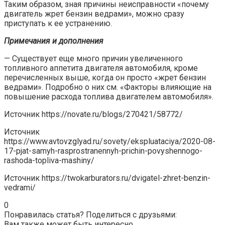
Таким образом, зная причины неисправности «почему
двигатель жрет бензин ведрами», можно сразу
приступать к ее устранению.
Примечания и дополнения
— Существует еще много причин увеличенного
топливного аппетита двигателя автомобиля, кроме
перечисленных выше, когда он просто «жрет бензин
ведрами». Подробно о них см. «Факторы влияющие на
повышение расхода топлива двигателем автомобиля».
Источник
https://novate.ru/blogs/270421/58772/
Источник
https://www.avtovzglyad.ru/sovety/ekspluataciya/2020-08-
17-pjat-samyh-rasprostranennyh-prichin-povyshennogo-
rashoda-topliva-mashiny/
Источник
https://twokarburators.ru/dvigatel-zhret-benzin-
vedrami/
0
Понравилась статья? Поделиться с друзьями:
Вам также может быть интересно