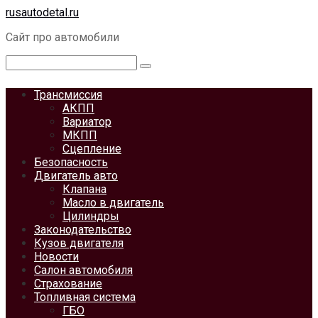
Перейти
rusautodetal.ru
к
Сайт про автомобили
контенту
Поиск:
Трансмиссия
АКПП
Вариатор
МКПП
Сцепление
Безопасность
Двигатель авто
Клапана
Масло в двигатель
Цилиндры
Законодательство
Кузов двигателя
Новости
Салон автомобиля
Страхование
Топливная система
ГБО