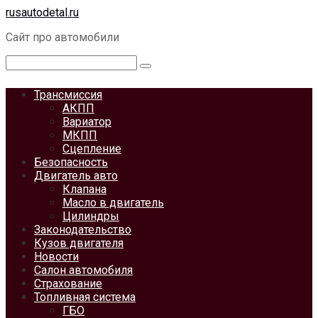
Перейти
rusautodetal.ru
к
Сайт про автомобили
контенту
Поиск:
Трансмиссия
АКПП
Вариатор
МКПП
Сцепление
Безопасность
Двигатель авто
Клапана
Масло в двигатель
Цилиндры
Законодательство
Кузов двигателя
Новости
Салон автомобиля
Страхование
Топливная система
ГБО