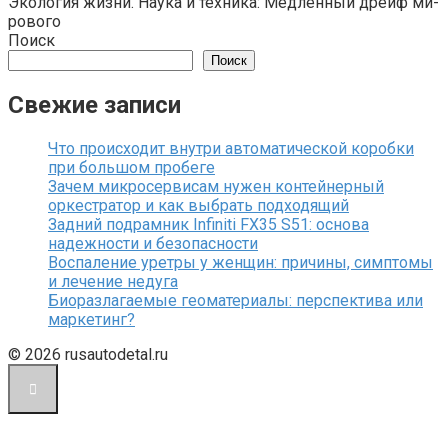
Экология жизни. Наука и техника: Мед­лен­ный дрейф ми­
ро­во­го
Поиск
Поиск
Свежие записи
Что происходит внутри автоматической коробки
при большом пробеге
Зачем микросервисам нужен контейнерный
оркестратор и как выбрать подходящий
Задний подрамник Infiniti FX35 S51: основа
надежности и безопасности
Воспаление уретры у женщин: причины, симптомы
и лечение недуга
Биоразлагаемые геоматериалы: перспектива или
маркетинг?
© 2026 rusautodetal.ru