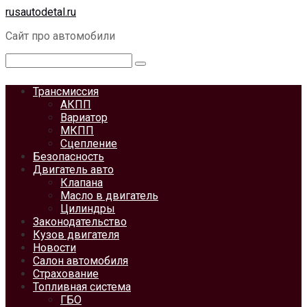
Перейти
rusautodetal.ru
к
Сайт про автомобили
контенту
Поиск:
Трансмиссия
АКПП
Вариатор
МКПП
Сцепление
Безопасность
Двигатель авто
Клапана
Масло в двигатель
Цилиндры
Законодательство
Кузов двигателя
Новости
Салон автомобиля
Страхование
Топливная система
ГБО