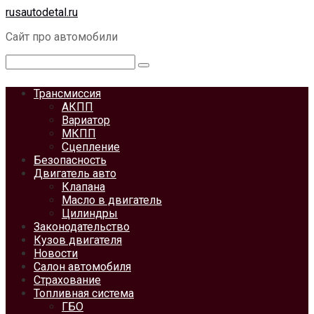
Перейти
rusautodetal.ru
к
Сайт про автомобили
контенту
Поиск:
Трансмиссия
АКПП
Вариатор
МКПП
Сцепление
Безопасность
Двигатель авто
Клапана
Масло в двигатель
Цилиндры
Законодательство
Кузов двигателя
Новости
Салон автомобиля
Страхование
Топливная система
ГБО